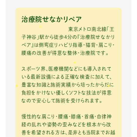
c
it
e
ai
e
te
l
治療院せなかリペア
b
r
東京メトロ南北線「王
o
子神谷」駅から徒歩4分の『治療院せなかリ
ペア』は側弯症リハビリ指導・猫背・肩こり・
o
腰痛の改善が得意な整体・治療院です。
k
スポーツ界、医療機関などにも導入されて
いる最新設備による正確な検査に加えて、
豊富な知識と施術実績から培ったからだに
負担をかけない優しくソフトな技法が得意
なので安心して施術を受けられます。
慢性的な肩こり・腰痛・膝痛・首痛・自律神
経の乱れや姿勢の歪みなどを根本から改
善を希望される方は、是非とも当院までお越