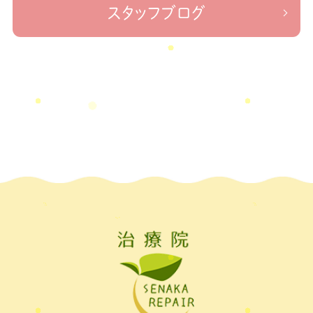
なかリペア＃ねこぜを整える＃足の歪み＃足のトラブル
＃治療院せな
2022年10月
(1)
スタッフブログ
かリペア＃低体温と免疫の関係性＃新型コロナウイルスに負けない身体作り
2022年9月
(1)
＃治療院せなかリペア＃東十条＃王子神谷＃お休みのお知らせ
＃治
療院，＃せなかリペア，＃新型コロナウイルス，＃次亜塩素酸水，＃空間除菌，＃アクリ
2022年8月
(1)
＃足先の冷え
ル板，＃飛沫防止
2022年7月
(2)
2022年6月
(1)
2022年5月
(2)
2022年4月
(2)
2022年3月
(2)
2022年2月
(1)
2022年1月
(1)
2021年11月
(1)