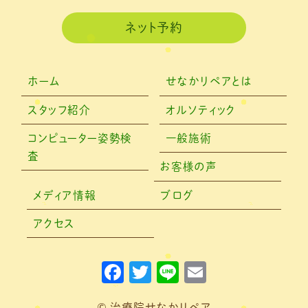
2020年11月
(3)
ネット予約
2020年10月
(6)
2020年9月
(2)
ホーム
せなかリペアとは
2020年8月
(4)
スタッフ紹介
オルソティック
2020年6月
(2)
コンピューター姿勢検
一般施術
査
2020年5月
(6)
お客様の声
2020年4月
(7)
メディア情報
ブログ
2020年3月
(4)
アクセス
2020年2月
(4)
F
T
Li
E
2020年1月
(2)
a
w
n
m
2019年12月
(4)
© 治療院せなかリペア