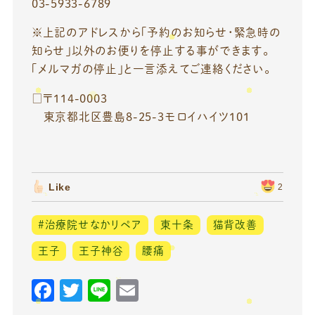
03-5933-6789
※上記のアドレスから「予約のお知らせ・緊急時の
知らせ」以外のお便りを停止する事ができます。
「メルマガの停止」と一言添えてご連絡ください。
□〒114-0003
東京都北区豊島8-25-3モロイハイツ101
Like
2
#治療院せなかリペア
東十条
猫背改善
王子
王子神谷
腰痛
F
T
Li
E
a
w
n
m