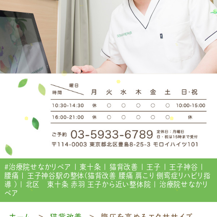
#治療院せなかリペア | 東十条 | 猫背改善 | 王子 | 王子神谷 |
腰痛 | 王子神谷駅の整体(猫背改善 腰痛 肩こり 側弯症リハビリ指
導 ) | 北区 東十条 赤羽 王子から近い整体院 | 治療院せなかリ
ペア
ホーム
猫背改善
腹圧を高めるエクササイズ