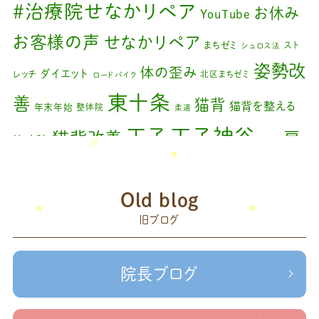
#治療院せなかリペア
お休み
YouTube
2024年2月
(1)
お客様の声
せなかリペア
まちゼミ
スト
シュロス法
2024年1月
(1)
姿勢改
体の歪み
ダイエット
レッチ
北区まちゼミ
ロードバイク
2023年11月
(1)
東十条
善
猫背
猫背を整える
年末年始
整体院
柔道
2023年9月
(1)
王子神谷
王子
猫背改善
肩
治療院
矯正
2023年7月
(1)
こり
腰痛
膝の痛み
臨時休診
自律神経
藤原
2023年6月
(1)
赤羽
Old blog
森
足の歪み改善
首コリ
関節痛
＃せなかリペア
2023年5月
(2)
頭痛
旧ブログ
＃治療院せな
＃せなかリペア、＃ねこぜを整える、＃梅雨の体調不良・原因
2023年2月
(1)
かリペア
＃治療院せなかリペア＃ねこぜを整える＃季節の変わり目＃
＃治療院せなかリペア＃ねこぜを整える＃寒暖
2023年1月
(2)
ケガの対処法
院長ブログ
差疲労＃自律神経
＃治療院せなかリペア＃ねこぜを整える
2022年11月
(1)
＃新型コロナウイルス＃リモートワークを快適に
＃治療院せ