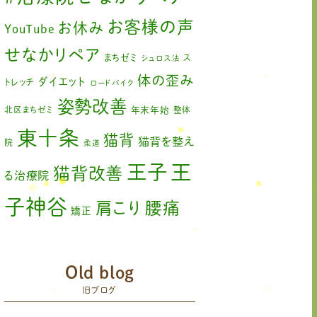
2023年6月
(1)
お客様の声
お休み
YouTube
2023年5月
(2)
せなかリペア
まちゼミ
ス
シュロス法
2023年2月
(1)
体の歪み
ダイエット
トレッチ
ロードバイク
姿勢改善
2023年1月
(2)
北区まちゼミ
年末年始
整体
東十条
2022年11月
(1)
猫背
猫背を整え
院
柔道
2022年10月
(1)
王
王子
猫背改善
る治療院
2022年9月
(1)
子神谷
肩こり
腰痛
矯正
2022年8月
(1)
膝の痛み
臨時休診
自律神経
2022年7月
(2)
赤羽
藤原森
Old blog
足の歪み改善
関節
2022年6月
(1)
旧ブログ
首コリ
痛
＃せなかリペア
頭痛
＃せなかリペア、＃
＃治療
ねこぜを整える、＃梅雨の体調不良・原因