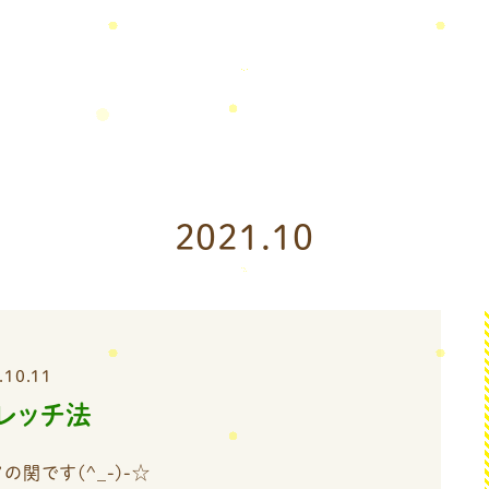
2021.10
.10.11
レッチ法
関です(^_-)-☆