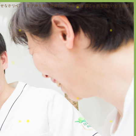
せなかリペア | 王子神谷駅の整体(猫背改善 腰痛 肩こり 側弯症リハビリ指導 )