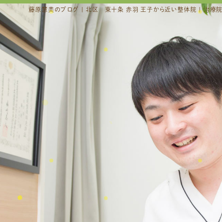
藤原慧美のブログ | 北区 東十条 赤羽 王子から近い整体院 | 治療院