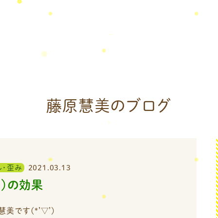
藤原慧美のブログ
ル・歪み
2021.03.13
き）の効果
美です(*’▽’)