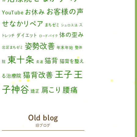
2023年6月
(1)
お客様の声
お休み
YouTube
2023年5月
(2)
せなかリペア
まちゼミ
ス
シュロス法
2023年2月
(1)
体の歪み
ダイエット
トレッチ
ロードバイク
姿勢改善
2023年1月
(2)
北区まちゼミ
年末年始
整体
東十条
2022年11月
(1)
猫背
猫背を整え
院
柔道
2022年10月
(1)
王
王子
猫背改善
る治療院
2022年9月
(1)
子神谷
肩こり
腰痛
矯正
2022年8月
(1)
膝の痛み
臨時休診
自律神経
2022年7月
(2)
赤羽
藤原森
Old blog
足の歪み改善
関節
2022年6月
(1)
旧ブログ
首コリ
痛
＃せなかリペア
頭痛
＃せなかリペア、＃
＃治療
ねこぜを整える、＃梅雨の体調不良・原因