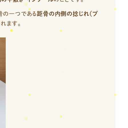
骨の一つである
距骨の内側の捻じれ（プ
くれます。