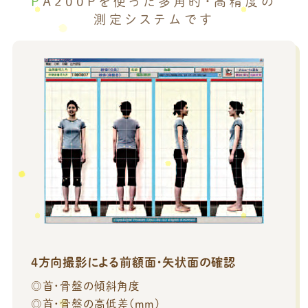
PA200Pを使った多角的・高精度の
測定システムです
4方向撮影による前額面・矢状面の確認
◎首・骨盤の傾斜角度
◎首・骨盤の高低差(mm)