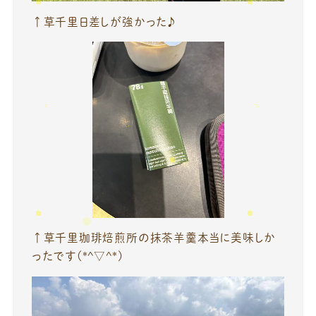
↑草千里日差しが強かった♪
↑草千里珈琲焙煎所の抹茶羊羹本当に美味しか
ったです(*^▽^*)