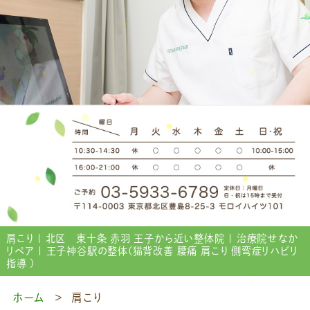
肩こり | 北区 東十条 赤羽 王子から近い整体院 | 治療院せなか
リペア | 王子神谷駅の整体(猫背改善 腰痛 肩こり 側弯症リハビリ
指導 )
ホーム
肩こり