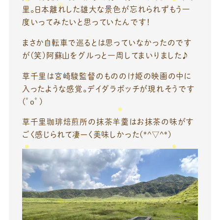
里。日本離れした雄大な景色が忘れられずもう一
度いってみたいと思っていたんです！
まさか自転車で巡るとは思っていなかったのです
が(笑)阿蘇山をグルっと一周してまいりました♪
草千里は宮崎駿監督のもののけ姫の映画の中に
入ったような感覚。デイダラボッチが現れそうです
(゜o゜)
草千里珈琲焙煎所の抹茶羊羹はお抹茶の味がす
ごく感じられて凄ーく美味しかった(*^▽^*)