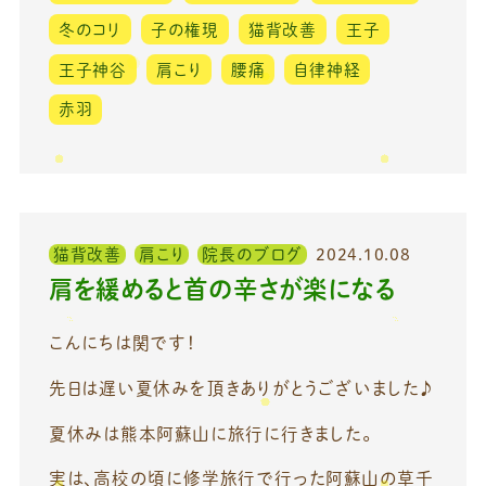
冬のコリ
子の権現
猫背改善
王子
王子神谷
肩こり
腰痛
自律神経
赤羽
猫背改善
肩こり
院長のブログ
2024.10.08
肩を緩めると首の辛さが楽になる
こんにちは関です！
先日は遅い夏休みを頂きありがとうございました♪
夏休みは熊本阿蘇山に旅行に行きました。
実は、高校の頃に修学旅行で行った阿蘇山の草千