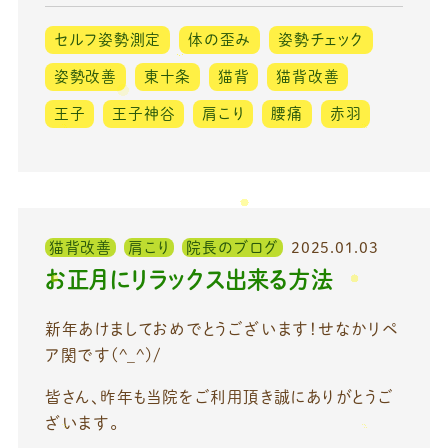
セルフ姿勢測定
体の歪み
姿勢チェック
姿勢改善
東十条
猫背
猫背改善
王子
王子神谷
肩こり
腰痛
赤羽
猫背改善
肩こり
院長のブログ
2025.01.03
お正月にリラックス出来る方法
新年あけましておめでとうございます！せなかリペ
ア関です(^_^)/
皆さん、昨年も当院をご利用頂き誠にありがとうご
ざいます。