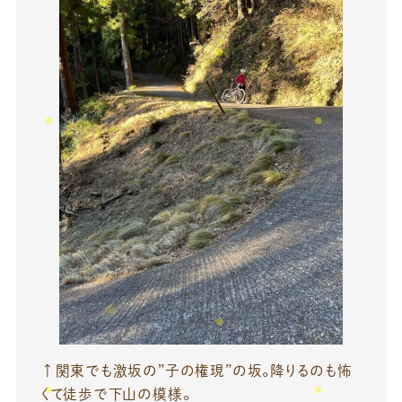
↑関東でも激坂の”子の権現”の坂。降りるのも怖
くて徒歩で下山の模様。