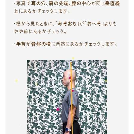
・写真で
耳の穴、肩の先端、膝の中心
が同じ
垂直線
上
にあるかチェックします。
・横から見たときに、「
みぞおち
」が「
おへそ
」よりも
やや前にあるかチェック。
・
手首
が
骨盤の横
に自然にあるかチェックします。