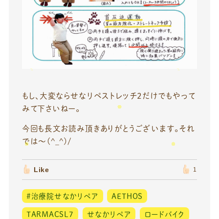
もし、大変ならせなリペストレッチ２だけでもやって
みて下さいねー。
今回も長文お読み頂きありがとうございます。それ
では～(^_^)/
Like
1
#治療院せなかリペア
AETHOS
TARMACSL7
せなかリペア
ロードバイク