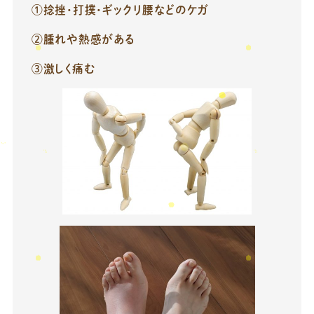
①捻挫・打撲・ギックリ腰などのケガ
②腫れや熱感がある
③激しく痛む