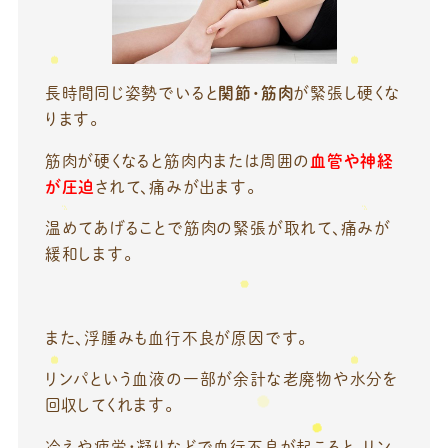
長時間同じ姿勢でいると
関節・筋肉
が緊張し硬くな
ります。
筋肉が硬くなると筋肉内または周囲の
血管や神経
が圧迫
されて、痛みが出ます。
温めてあげることで筋肉の緊張が取れて、痛みが
緩和します。
また、浮腫みも血行不良が原因です。
リンパという血液の一部が余計な老廃物や水分を
回収してくれます。
冷えや疲労・凝りなどで血行不良が起こると、リン