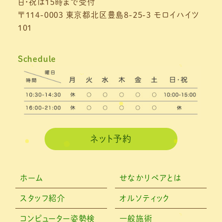
日・祝は15時まで受付
2021年5月
(1)
〒114-0003 東京都北区豊島8-25-3 モロイハイツ
101
2021年4月
(1)
2021年3月
(4)
Schedule
2021年2月
(3)
2021年1月
(4)
2020年12月
(3)
2020年11月
(3)
ネット予約
2020年10月
(6)
2020年9月
(2)
ホーム
せなかリペアとは
2020年8月
(4)
スタッフ紹介
オルソティック
2020年6月
(2)
コンピューター姿勢検
一般施術