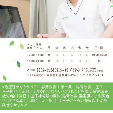
#治療院せなかリペア | 姿勢改善 | 東十条 | 猫背改善 | 王子 |
王子神谷 | 赤羽 | ＃治療院せなかリペア＃ねこぜを整える＃寒暖差
疲労＃自律神経 | 王子神谷駅の整体(猫背改善 腰痛 肩こり 側弯症
リハビリ指導 ) | 北区 東十条 赤羽 王子から近い整体院 | 治療
院せなかリペア