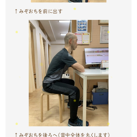
↑みぞおちを前に出す
↑みぞおちを後ろへ（背中全体を丸くします）