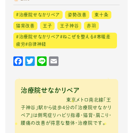
#治療院せなかリペア
姿勢改善
東十条
猫背改善
王子
王子神谷
赤羽
＃治療院せなかリペア＃ねこぜを整える＃寒暖差
疲労＃自律神経
F
T
Li
E
a
w
n
m
c
it
e
ai
e
te
l
治療院せなかリペア
b
r
東京メトロ南北線「王
o
子神谷」駅から徒歩4分の『治療院せなかリ
ペア』は側弯症リハビリ指導・猫背・肩こり・
o
腰痛の改善が得意な整体・治療院です。
k