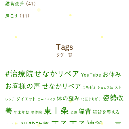
猫背改善
(41)
2024年11月
(1)
肩こり
(11)
2024年10月
(1)
ブログ
(42)
2024年8月
(1)
藤原慧美のブログ
(49)
院長のブログ
(66)
2024年6月
(1)
Tags
藤原森のブログ
(22)
タグ一覧
2024年4月
(1)
2024年3月
(2)
#治療院せなかリペア
お休み
YouTube
2024年2月
(1)
お客様の声
せなかリペア
まちゼミ
スト
シュロス法
2024年1月
(1)
姿勢改
体の歪み
ダイエット
レッチ
北区まちゼミ
ロードバイク
2023年11月
(1)
東十条
善
猫背
猫背を整える
年末年始
整体院
柔道
2023年9月
(1)
王子神谷
王子
猫背改善
肩
治療院
矯正
2023年7月
(1)