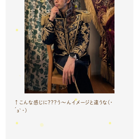
↑こんな感じに？？？う～んイメージと違うな(・
´з`・)