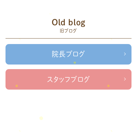
こり
腰痛
膝の痛み
臨時休診
自律神経
藤原
2023年6月
(1)
赤羽
Old blog
森
足の歪み改善
首コリ
関節痛
＃せなかリペア
2023年5月
(2)
頭痛
旧ブログ
＃治療院せな
＃せなかリペア、＃ねこぜを整える、＃梅雨の体調不良・原因
2023年2月
(1)
かリペア
＃治療院せなかリペア＃ねこぜを整える＃季節の変わり目＃
＃治療院せなかリペア＃ねこぜを整える＃寒暖
2023年1月
(2)
ケガの対処法
院長ブログ
差疲労＃自律神経
＃治療院せなかリペア＃ねこぜを整える
2022年11月
(1)
＃新型コロナウイルス＃リモートワークを快適に
＃治療院せ
なかリペア＃ねこぜを整える＃足の歪み＃足のトラブル
＃治療院せな
2022年10月
(1)
スタッフブログ
かリペア＃低体温と免疫の関係性＃新型コロナウイルスに負けない身体作り
2022年9月
(1)
＃治療院せなかリペア＃東十条＃王子神谷＃お休みのお知らせ
＃治
療院，＃せなかリペア，＃新型コロナウイルス，＃次亜塩素酸水，＃空間除菌，＃アクリ
2022年8月
(1)
＃足先の冷え
ル板，＃飛沫防止
2022年7月
(2)
2022年6月
(1)