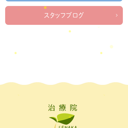
2022年11月
(1)
＃新型コロナウイルス＃リモートワークを快適に
＃治療院せ
なかリペア＃ねこぜを整える＃足の歪み＃足のトラブル
＃治療院せな
2022年10月
(1)
スタッフブログ
かリペア＃低体温と免疫の関係性＃新型コロナウイルスに負けない身体作り
2022年9月
(1)
＃治療院せなかリペア＃東十条＃王子神谷＃お休みのお知らせ
＃治
療院，＃せなかリペア，＃新型コロナウイルス，＃次亜塩素酸水，＃空間除菌，＃アクリ
2022年8月
(1)
＃足先の冷え
ル板，＃飛沫防止
2022年7月
(2)
2022年6月
(1)
2022年5月
(2)
2022年4月
(2)
2022年3月
(2)
2022年2月
(1)
2022年1月
(1)