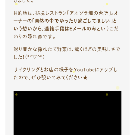
きました。
目的地は、秘境レストラン「アオゾラ畑の台所」
。オ
ーナーの「自然の中でゆったり過ごしてほしい」と
いう想いから、連絡手段はEメールのみ
というこだ
わりの隠れ家です。
彩り豊かな採れたて野菜は、驚くほどの美味しさで
した！(*^▽^*)
サイクリングとお店の様子をYouTubeにアップし
たので、ぜひ覗いてみてください★