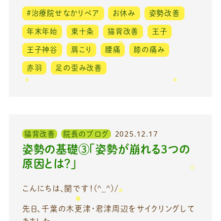
#治療院せなかリペア
お休み
姿勢改善
年末年始
東十条
猫背改善
王子
王子神谷
肩こり
腰痛
膝の痛み
赤羽
足の歪み改善
猫背改善
院長のブログ
2025.12.17
姿勢の基礎③「姿勢が崩れる3つの
原因とは？」
こんにちは、関です！(^_^)/
先日、千葉の木更津・君津周辺をサイクリングして