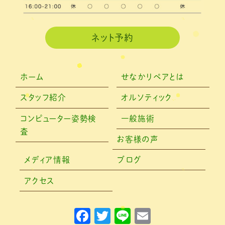
2020年12月
(3)
2020年11月
(3)
ネット予約
2020年10月
(6)
2020年9月
(2)
ホーム
せなかリペアとは
2020年8月
(4)
スタッフ紹介
オルソティック
2020年6月
(2)
コンピューター姿勢検
一般施術
査
2020年5月
(6)
お客様の声
2020年4月
(7)
メディア情報
ブログ
2020年3月
(4)
アクセス
2020年2月
(4)
F
T
Li
E
2020年1月
(2)