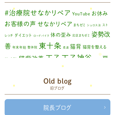
2024年3月
(2)
#治療院せなかリペア
お休み
YouTube
2024年2月
(1)
お客様の声
せなかリペア
まちゼミ
スト
シュロス法
2024年1月
(1)
姿勢改
体の歪み
ダイエット
レッチ
北区まちゼミ
ロードバイク
2023年11月
(1)
東十条
善
猫背
猫背を整える
年末年始
整体院
柔道
2023年9月
(1)
王子神谷
王子
猫背改善
肩
治療院
矯正
2023年7月
(1)
こり
腰痛
膝の痛み
臨時休診
自律神経
藤原
2023年6月
(1)
赤羽
Old blog
森
足の歪み改善
首コリ
関節痛
＃せなかリペア
2023年5月
(2)
頭痛
旧ブログ
＃治療院せな
＃せなかリペア、＃ねこぜを整える、＃梅雨の体調不良・原因
2023年2月
(1)
かリペア
＃治療院せなかリペア＃ねこぜを整える＃季節の変わり目＃
＃治療院せなかリペア＃ねこぜを整える＃寒暖
2023年1月
(2)
ケガの対処法
院長ブログ
差疲労＃自律神経
＃治療院せなかリペア＃ねこぜを整える