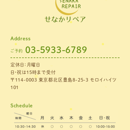
2021年11月
(1)
2021年10月
(1)
2021年9月
(1)
Address
2021年8月
(1)
03-5933-6789
ご予約
2021年7月
(1)
定休日：月曜日
2021年6月
(1)
日・祝は15時まで受付
2021年5月
(1)
〒114-0003 東京都北区豊島8-25-3 モロイハイツ
101
2021年4月
(1)
2021年3月
(4)
Schedule
2021年2月
(3)
2021年1月
(4)