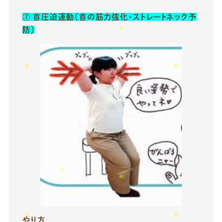
⑦
首圧迫運動（首の筋力強化・ストレートネック予
防）
やり方