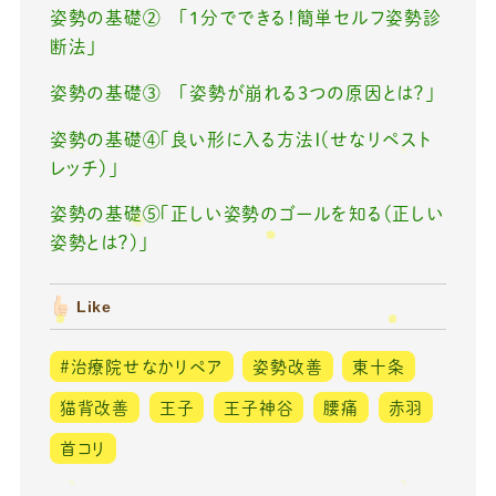
姿勢の基礎② 「1分でできる！簡単セルフ姿勢診
断法」
姿勢の基礎③ 「姿勢が崩れる3つの原因とは？」
姿勢の基礎④「良い形に入る方法Ⅰ（せなリペスト
レッチ）」
姿勢の基礎⑤「正しい姿勢のゴールを知る（正しい
姿勢とは？）」
Like
#治療院せなかリペア
姿勢改善
東十条
猫背改善
王子
王子神谷
腰痛
赤羽
首コリ