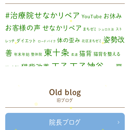
2024年3月
(2)
#治療院せなかリペア
お休み
YouTube
2024年2月
(1)
お客様の声
せなかリペア
まちゼミ
スト
シュロス法
2024年1月
(1)
姿勢改
体の歪み
ダイエット
レッチ
北区まちゼミ
ロードバイク
2023年11月
(1)
東十条
善
猫背
猫背を整える
年末年始
整体院
柔道
2023年9月
(1)
王子神谷
王子
猫背改善
肩
治療院
矯正
2023年7月
(1)
こり
腰痛
膝の痛み
臨時休診
自律神経
藤原
2023年6月
(1)
赤羽
Old blog
森
足の歪み改善
首コリ
関節痛
＃せなかリペア
2023年5月
(2)
頭痛
旧ブログ
＃治療院せな
＃せなかリペア、＃ねこぜを整える、＃梅雨の体調不良・原因
2023年2月
(1)
かリペア
＃治療院せなかリペア＃ねこぜを整える＃季節の変わり目＃
＃治療院せなかリペア＃ねこぜを整える＃寒暖
2023年1月
(2)
ケガの対処法
院長ブログ
差疲労＃自律神経
＃治療院せなかリペア＃ねこぜを整える