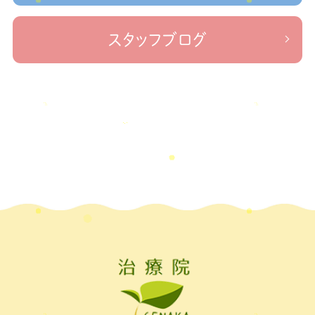
2022年11月
(1)
＃新型コロナウイルス＃リモートワークを快適に
＃治療院せ
なかリペア＃ねこぜを整える＃足の歪み＃足のトラブル
＃治療院せな
2022年10月
(1)
スタッフブログ
かリペア＃低体温と免疫の関係性＃新型コロナウイルスに負けない身体作り
2022年9月
(1)
＃治療院せなかリペア＃東十条＃王子神谷＃お休みのお知らせ
＃治
療院，＃せなかリペア，＃新型コロナウイルス，＃次亜塩素酸水，＃空間除菌，＃アクリ
2022年8月
(1)
＃足先の冷え
ル板，＃飛沫防止
2022年7月
(2)
2022年6月
(1)
2022年5月
(2)
2022年4月
(2)
2022年3月
(2)
2022年2月
(1)
2022年1月
(1)