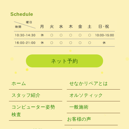
2021年3月
(4)
Schedule
2021年2月
(3)
2021年1月
(4)
2020年12月
(3)
2020年11月
(3)
ネット予約
2020年10月
(6)
2020年9月
(2)
ホーム
せなかリペアとは
2020年8月
(4)
スタッフ紹介
オルソティック
2020年6月
(2)
コンピューター姿勢
一般施術
検査
2020年5月
(6)
お客様の声