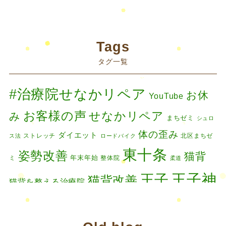
2024年10月
(1)
ブログ
(42)
2024年8月
(1)
藤原慧美のブログ
(49)
院長のブログ
(66)
2024年6月
(1)
Tags
藤原森のブログ
(22)
タグ一覧
2024年4月
(1)
2024年3月
(2)
#治療院せなかリペア
お休
YouTube
2024年2月
(1)
お客様の声
せなかリペア
み
まちゼミ
シュロ
2024年1月
(1)
体の歪み
ダイエット
ストレッチ
北区まちゼ
ス法
ロードバイク
2023年11月
(1)
東十条
姿勢改善
猫背
年末年始
ミ
整体院
柔道
2023年9月
(1)
王子神
王子
猫背改善
猫背を整える治療院
2023年7月
(1)
谷
腰痛
肩こり
臨時休診
膝の痛み
矯正
2023年6月
(1)