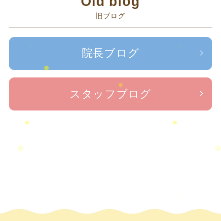
Old blog
赤羽
藤原森
足の歪み改善
自律神経
首
関節痛
2023年5月
(2)
頭痛
旧ブログ
コリ
＃せなかリペア
＃せなかリペア、＃ねこぜを整える、＃梅雨の体調
2023年2月
(1)
＃治療院せなかリペア
＃治療院せなかリペア＃ね
不良・原因
＃治療院せなか
2023年1月
(2)
こぜを整える＃季節の変わり目＃ケガの対処法
院長ブログ
リペア＃ねこぜを整える＃寒暖差疲労＃自律神経
＃治
2022年11月
(1)
療院せなかリペア＃ねこぜを整える＃新型コロナウイ
ルス＃リモートワークを快適に
＃治療院せなかリペア＃
2022年10月
(1)
スタッフブログ
ねこぜを整える＃足の歪み＃足のトラブル
＃治療院せなかリペ
2022年9月
(1)
ア＃低体温と免疫の関係性＃新型コロナウイルスに負けない身体作り
＃治療院せなかリペア＃東十条＃王子神谷＃お休みのお知ら
2022年8月
(1)
せ
＃治療院，＃せなかリペア，＃新型コロナウイルス，＃次亜塩素酸水，＃
2022年7月
(2)
＃足先の冷え
空間除菌，＃アクリル板，＃飛沫防止
2022年6月
(1)
2022年5月
(2)
2022年4月
(2)