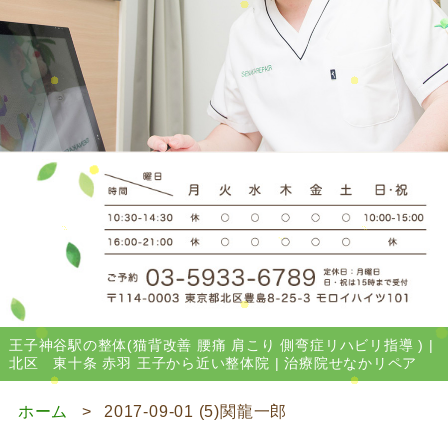
王子神谷駅の整体(猫背改善 腰痛 肩こり 側弯症リハビリ指導 ) |
北区 東十条 赤羽 王子から近い整体院 | 治療院せなかリペア
ホーム
2017-09-01 (5)関龍一郎