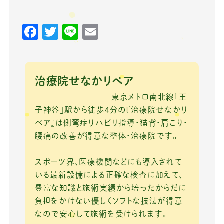
F
T
Li
E
a
w
n
m
c
it
e
ai
e
te
l
治療院せなかリペア
b
r
東京メトロ南北線「王
o
子神谷」駅から徒歩4分の『治療院せなかリ
ペア』は側弯症リハビリ指導・猫背・肩こり・
o
腰痛の改善が得意な整体・治療院です。
k
スポーツ界、医療機関などにも導入されて
いる最新設備による正確な検査に加えて、
豊富な知識と施術実績から培ったからだに
負担をかけない優しくソフトな技法が得意
なので安心して施術を受けられます。