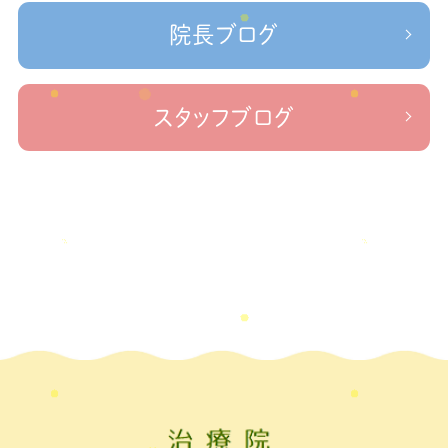
＃治療院せなかリペア＃ねこぜを整える＃寒暖
2023年1月
(2)
ケガの対処法
院長ブログ
差疲労＃自律神経
＃治療院せなかリペア＃ねこぜを整える
2022年11月
(1)
＃新型コロナウイルス＃リモートワークを快適に
＃治療院せ
なかリペア＃ねこぜを整える＃足の歪み＃足のトラブル
＃治療院せな
2022年10月
(1)
スタッフブログ
かリペア＃低体温と免疫の関係性＃新型コロナウイルスに負けない身体作り
2022年9月
(1)
＃治療院せなかリペア＃東十条＃王子神谷＃お休みのお知らせ
＃治
療院，＃せなかリペア，＃新型コロナウイルス，＃次亜塩素酸水，＃空間除菌，＃アクリ
2022年8月
(1)
＃足先の冷え
ル板，＃飛沫防止
2022年7月
(2)
2022年6月
(1)
2022年5月
(2)
2022年4月
(2)
2022年3月
(2)
2022年2月
(1)