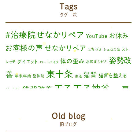
院長のブログ
(66)
2024年6月
(1)
Tags
藤原森のブログ
(22)
タグ一覧
2024年4月
(1)
2024年3月
(2)
#治療院せなかリペア
お休み
YouTube
2024年2月
(1)
お客様の声
せなかリペア
まちゼミ
スト
シュロス法
2024年1月
(1)
姿勢改
体の歪み
ダイエット
レッチ
北区まちゼミ
ロードバイク
2023年11月
(1)
東十条
善
猫背
猫背を整える
年末年始
整体院
柔道
2023年9月
(1)
王子神谷
王子
猫背改善
肩
治療院
矯正
2023年7月
(1)
こり
腰痛
膝の痛み
臨時休診
自律神経
藤原
2023年6月
(1)
赤羽
Old blog
森
足の歪み改善
首コリ
関節痛
＃せなかリペア
2023年5月
(2)
頭痛
旧ブログ
＃治療院せな
＃せなかリペア、＃ねこぜを整える、＃梅雨の体調不良・原因
2023年2月
(1)
かリペア
＃治療院せなかリペア＃ねこぜを整える＃季節の変わり目＃