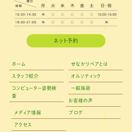
2021年2月
(3)
2021年1月
(4)
2020年12月
(3)
2020年11月
(3)
ネット予約
2020年10月
(6)
2020年9月
(2)
ホーム
せなかリペアとは
2020年8月
(4)
スタッフ紹介
オルソティック
2020年6月
(2)
コンピューター姿勢検
一般施術
査
2020年5月
(6)
お客様の声
2020年4月
(7)
メディア情報
ブログ
2020年3月
(4)
アクセス