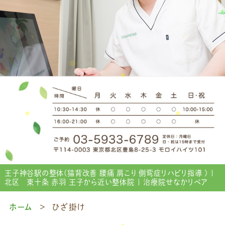
王子神谷駅の整体(猫背改善 腰痛 肩こり 側弯症リハビリ指導 ) |
北区 東十条 赤羽 王子から近い整体院 | 治療院せなかリペア
ホーム
ひざ掛け