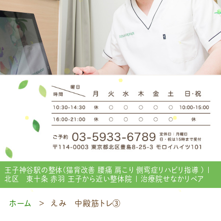
王子神谷駅の整体(猫背改善 腰痛 肩こり 側弯症リハビリ指導 ) |
北区 東十条 赤羽 王子から近い整体院 | 治療院せなかリペア
ホーム
えみ 中殿筋トレ③