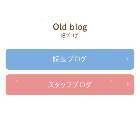
治療院
矯正
2023年7月
(1)
こり
腰痛
膝の痛み
臨時休診
自律神経
藤原
2023年6月
(1)
赤羽
Old blog
森
足の歪み改善
首コリ
関節痛
＃せなかリペア
2023年5月
(2)
頭痛
旧ブログ
＃治療院せな
＃せなかリペア、＃ねこぜを整える、＃梅雨の体調不良・原因
2023年2月
(1)
かリペア
＃治療院せなかリペア＃ねこぜを整える＃季節の変わり目＃
＃治療院せなかリペア＃ねこぜを整える＃寒暖
2023年1月
(2)
ケガの対処法
院長ブログ
差疲労＃自律神経
＃治療院せなかリペア＃ねこぜを整える
2022年11月
(1)
＃新型コロナウイルス＃リモートワークを快適に
＃治療院せ
なかリペア＃ねこぜを整える＃足の歪み＃足のトラブル
＃治療院せな
2022年10月
(1)
スタッフブログ
かリペア＃低体温と免疫の関係性＃新型コロナウイルスに負けない身体作り
2022年9月
(1)
＃治療院せなかリペア＃東十条＃王子神谷＃お休みのお知らせ
＃治
療院，＃せなかリペア，＃新型コロナウイルス，＃次亜塩素酸水，＃空間除菌，＃アクリ
2022年8月
(1)
＃足先の冷え
ル板，＃飛沫防止
2022年7月
(2)
2022年6月
(1)