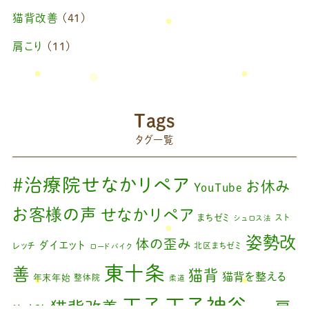
2025年1月
(1)
猫背改善
(41)
2024年11月
(1)
肩こり
(11)
2024年10月
(1)
ブログ
(42)
2024年8月
(1)
藤原慧美のブログ
(49)
院長のブログ
(66)
2024年6月
(1)
Tags
藤原森のブログ
(22)
タグ一覧
2024年4月
(1)
2024年3月
(2)
#治療院せなかリペア
お休み
YouTube
2024年2月
(1)
お客様の声
せなかリペア
まちゼミ
スト
シュロス法
2024年1月
(1)
姿勢改
体の歪み
ダイエット
レッチ
北区まちゼミ
ロードバイク
2023年11月
(1)
東十条
善
猫背
猫背を整える
年末年始
整体院
柔道
2023年9月
(1)
王子神谷
王子
猫背改善
肩