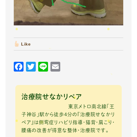
Like
F
T
Li
E
a
w
n
m
c
it
e
ai
e
te
l
治療院せなかリペア
b
r
東京メトロ南北線「王
o
子神谷」駅から徒歩4分の『治療院せなかリ
ペア』は側弯症リハビリ指導・猫背・肩こり・
o
腰痛の改善が得意な整体・治療院です。
k