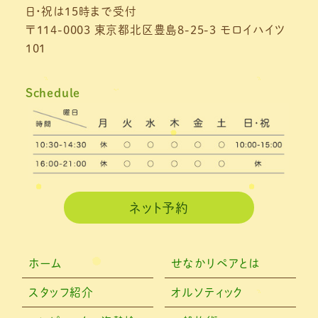
日・祝は15時まで受付
2021年5月
(1)
〒114-0003 東京都北区豊島8-25-3 モロイハイツ
101
2021年4月
(1)
2021年3月
(4)
Schedule
2021年2月
(3)
2021年1月
(4)
2020年12月
(3)
2020年11月
(3)
ネット予約
2020年10月
(6)
2020年9月
(2)
ホーム
せなかリペアとは
2020年8月
(4)
スタッフ紹介
オルソティック