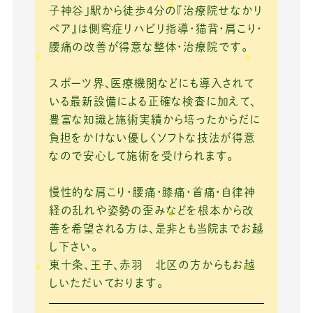
o
子神谷」駅から徒歩4分の『治療院せなかリ
ペア』は側弯症リハビリ指導・猫背・肩こり・
o
腰痛の改善が得意な整体・治療院です。
k
スポーツ界、医療機関などにも導入されて
いる最新設備による正確な検査に加えて、
豊富な知識と施術実績から培ったからだに
負担をかけない優しくソフトな技法が得意
なので安心して施術を受けられます。
慢性的な肩こり・腰痛・膝痛・首痛・自律神
経の乱れや姿勢の歪みなどを根本から改
善を希望される方は、是非とも当院までお越
し下さい。
東十条、王子、赤羽 北区の方からもお越
しいただいております。