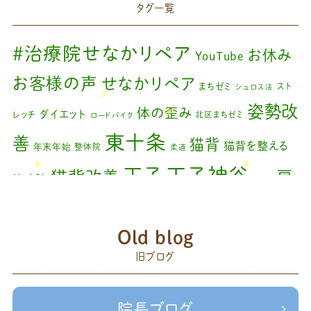
タグ一覧
2024年4月
(1)
2024年3月
(2)
#治療院せなかリペア
お休み
YouTube
2024年2月
(1)
お客様の声
せなかリペア
まちゼミ
スト
シュロス法
2024年1月
(1)
姿勢改
体の歪み
ダイエット
レッチ
北区まちゼミ
ロードバイク
2023年11月
(1)
東十条
善
猫背
猫背を整える
年末年始
整体院
柔道
2023年9月
(1)
王子神谷
王子
猫背改善
肩
治療院
矯正
2023年7月
(1)
こり
腰痛
膝の痛み
臨時休診
自律神経
藤原
2023年6月
(1)
赤羽
Old blog
森
足の歪み改善
首コリ
関節痛
＃せなかリペア
2023年5月
(2)
頭痛
旧ブログ
＃治療院せな
＃せなかリペア、＃ねこぜを整える、＃梅雨の体調不良・原因
2023年2月
(1)
かリペア
＃治療院せなかリペア＃ねこぜを整える＃季節の変わり目＃
＃治療院せなかリペア＃ねこぜを整える＃寒暖
2023年1月
(2)
ケガの対処法
院長ブログ