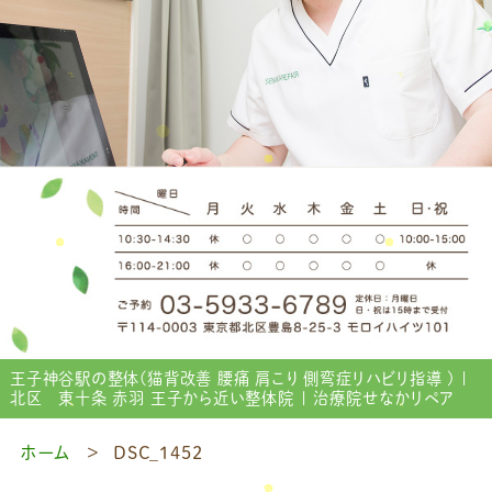
王子神谷駅の整体(猫背改善 腰痛 肩こり 側弯症リハビリ指導 ) |
北区 東十条 赤羽 王子から近い整体院 | 治療院せなかリペア
ホーム
DSC_1452