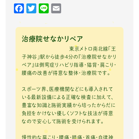
F
T
Li
E
a
w
n
m
c
it
e
ai
e
te
l
治療院せなかリペア
b
r
東京メトロ南北線「王
o
子神谷」駅から徒歩4分の『治療院せなかリ
ペア』は側弯症リハビリ指導・猫背・肩こり・
o
腰痛の改善が得意な整体・治療院です。
k
スポーツ界、医療機関などにも導入されて
いる最新設備による正確な検査に加えて、
豊富な知識と施術実績から培ったからだに
負担をかけない優しくソフトな技法が得意
なので安心して施術を受けられます。
慢性的な肩こり・腰痛・膝痛・首痛・自律神