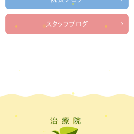
差疲労＃自律神経
＃治療院せなかリペア＃ねこぜを整える
2022年11月
(1)
＃新型コロナウイルス＃リモートワークを快適に
＃治療院せ
なかリペア＃ねこぜを整える＃足の歪み＃足のトラブル
＃治療院せな
2022年10月
(1)
スタッフブログ
かリペア＃低体温と免疫の関係性＃新型コロナウイルスに負けない身体作り
2022年9月
(1)
＃治療院せなかリペア＃東十条＃王子神谷＃お休みのお知らせ
＃治
療院，＃せなかリペア，＃新型コロナウイルス，＃次亜塩素酸水，＃空間除菌，＃アクリ
2022年8月
(1)
＃足先の冷え
ル板，＃飛沫防止
2022年7月
(2)
2022年6月
(1)
2022年5月
(2)
2022年4月
(2)
2022年3月
(2)
2022年2月
(1)
2022年1月
(1)