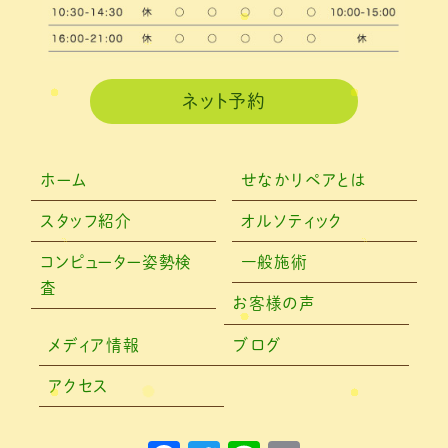
2021年1月
(4)
2020年12月
(3)
2020年11月
(3)
ネット予約
2020年10月
(6)
2020年9月
(2)
ホーム
せなかリペアとは
2020年8月
(4)
スタッフ紹介
オルソティック
2020年6月
(2)
コンピューター姿勢検
一般施術
査
2020年5月
(6)
お客様の声
2020年4月
(7)
メディア情報
ブログ
2020年3月
(4)
アクセス
2020年2月
(4)