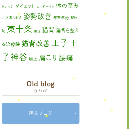
2023年2月
(1)
体の歪み
ダイエット
トレッチ
ロードバイク
姿勢改善
2023年1月
(2)
北区まちゼミ
年末年始
整体
東十条
2022年11月
(1)
猫背
猫背を整え
院
柔道
2022年10月
(1)
王
王子
猫背改善
る治療院
2022年9月
(1)
子神谷
肩こり
腰痛
矯正
2022年8月
(1)
膝の痛み
臨時休診
自律神経
2022年7月
(2)
赤羽
藤原森
Old blog
足の歪み改善
関節
2022年6月
(1)
旧ブログ
首コリ
痛
＃せなかリペア
頭痛
＃せなかリペア、＃
＃治療
ねこぜを整える、＃梅雨の体調不良・原因
2022年5月
(2)
院せなかリペア
＃治療院せなかリペア＃
院長ブログ
2022年4月
(2)
ねこぜを整える＃季節の変わり目＃ケガの対処
＃治療院せなかリペア＃ねこぜを整
法
2022年3月
(2)