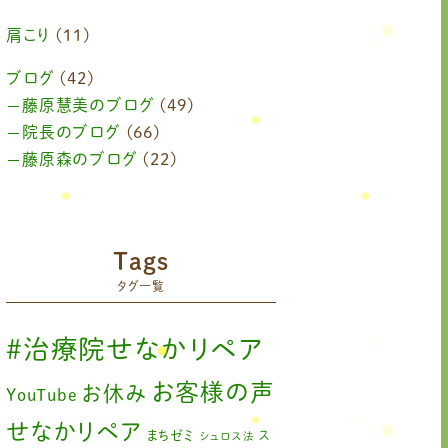
2024年6月
(1)
肩こり
(11)
2024年4月
(1)
ブログ
(42)
藤原慧美のブログ
(49)
2024年3月
(2)
院長のブログ
(66)
2024年2月
藤原森のブログ
(1)
(22)
2024年1月
(1)
2023年11月
(1)
Tags
2023年9月
(1)
タグ一覧
2023年7月
(1)
#治療院せなかリペア
2023年6月
(1)
お客様の声
お休み
YouTube
2023年5月
(2)
せなかリペア
まちゼミ
ス
シュロス法