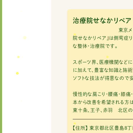
a
w
n
m
c
it
e
ai
e
te
l
治療院せなかリペア
b
r
東京メトロ南北線「
o
院せなかリペア』は側弯症リ
な整体・治療院です。
o
k
スポーツ界、医療機関など
に加えて、豊富な知識と施術
ソフトな技法が得意なので安
慢性的な肩こり・腰痛・膝痛
本から改善を希望される方は
東十条、王子、赤羽 北区の
【住所】
東京都北区豊島8丁目