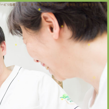
ハビリ指導 ) | 北区 東十条 赤羽 王子から近い整体院 | 治療院せなかリペア