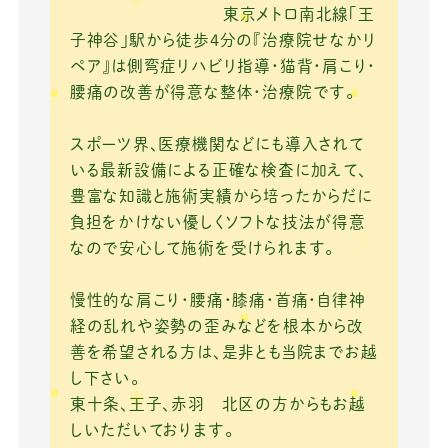
b
r
東京メトロ南北線「王
o
子神谷」駅から徒歩4分の『治療院せなかリ
ペア』は側弯症リハビリ指導・猫背・肩こり・
o
腰痛の改善が得意な整体・治療院です。
k
スポーツ界、医療機関などにも導入されて
いる最新設備による正確な検査に加えて、
豊富な知識と施術実績から培ったからだに
負担をかけない優しくソフトな技法が得意
なので安心して施術を受けられます。
慢性的な肩こり・腰痛・膝痛・首痛・自律神
経の乱れや姿勢の歪みなどを根本から改
善を希望される方は、是非とも当院までお越
し下さい。
東十条、王子、赤羽 北区の方からもお越
しいただいております。