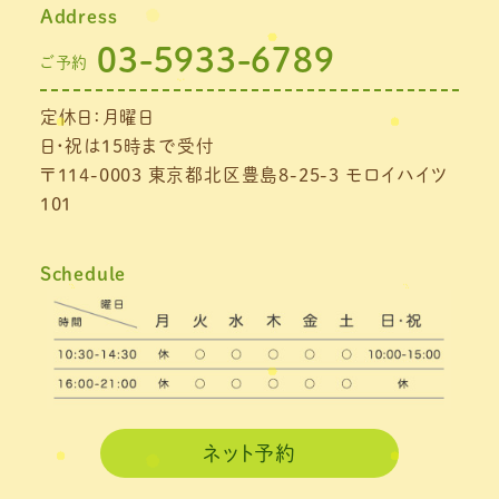
Address
2021年8月
(1)
03-5933-6789
ご予約
2021年7月
(1)
定休日：月曜日
2021年6月
(1)
日・祝は15時まで受付
2021年5月
(1)
〒114-0003 東京都北区豊島8-25-3 モロイハイツ
101
2021年4月
(1)
2021年3月
(4)
Schedule
2021年2月
(3)
2021年1月
(4)
2020年12月
(3)
2020年11月
(3)
ネット予約
2020年10月
(6)