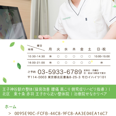
王子神谷駅の整体(猫背改善 腰痛 肩こり 側弯症リハビリ指導 ) |
北区 東十条 赤羽 王子から近い整体院 | 治療院せなかリペア
ホーム
0095E90C-FCFB-44C8-9FC8-AA3E04EA16C7