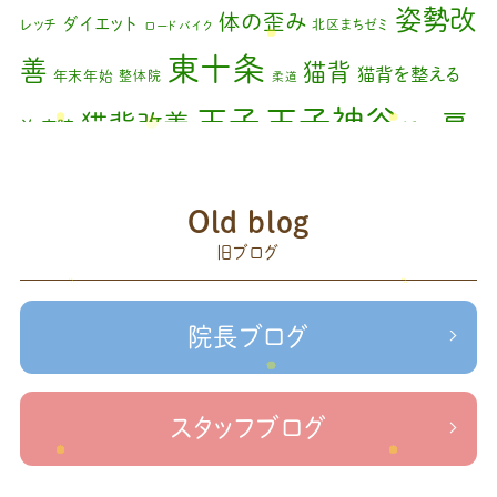
2024年1月
(1)
姿勢改
体の歪み
ダイエット
レッチ
北区まちゼミ
ロードバイク
2023年11月
(1)
東十条
善
猫背
猫背を整える
年末年始
整体院
柔道
2023年9月
(1)
王子神谷
王子
猫背改善
肩
治療院
矯正
2023年7月
(1)
こり
腰痛
膝の痛み
臨時休診
自律神経
藤原
2023年6月
(1)
赤羽
Old blog
森
足の歪み改善
首コリ
関節痛
＃せなかリペア
2023年5月
(2)
頭痛
旧ブログ
＃治療院せな
＃せなかリペア、＃ねこぜを整える、＃梅雨の体調不良・原因
2023年2月
(1)
かリペア
＃治療院せなかリペア＃ねこぜを整える＃季節の変わり目＃
＃治療院せなかリペア＃ねこぜを整える＃寒暖
2023年1月
(2)
ケガの対処法
院長ブログ
差疲労＃自律神経
＃治療院せなかリペア＃ねこぜを整える
2022年11月
(1)
＃新型コロナウイルス＃リモートワークを快適に
＃治療院せ
なかリペア＃ねこぜを整える＃足の歪み＃足のトラブル
＃治療院せな
2022年10月
(1)
スタッフブログ
かリペア＃低体温と免疫の関係性＃新型コロナウイルスに負けない身体作り
2022年9月
(1)
＃治療院せなかリペア＃東十条＃王子神谷＃お休みのお知らせ
＃治