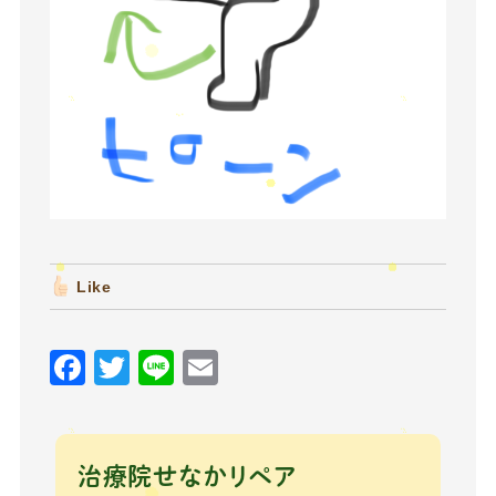
Like
F
T
Li
E
a
w
n
m
c
it
e
ai
e
te
l
治療院せなかリペア