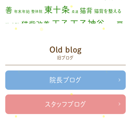
2023年11月
(1)
東十条
善
猫背
猫背を整える
年末年始
整体院
柔道
2023年9月
(1)
王子神谷
王子
猫背改善
肩
治療院
矯正
2023年7月
(1)
こり
腰痛
膝の痛み
臨時休診
自律神経
藤原
2023年6月
(1)
赤羽
Old blog
森
足の歪み改善
首コリ
関節痛
＃せなかリペア
2023年5月
(2)
頭痛
旧ブログ
＃治療院せな
＃せなかリペア、＃ねこぜを整える、＃梅雨の体調不良・原因
2023年2月
(1)
かリペア
＃治療院せなかリペア＃ねこぜを整える＃季節の変わり目＃
＃治療院せなかリペア＃ねこぜを整える＃寒暖
2023年1月
(2)
ケガの対処法
院長ブログ
差疲労＃自律神経
＃治療院せなかリペア＃ねこぜを整える
2022年11月
(1)
＃新型コロナウイルス＃リモートワークを快適に
＃治療院せ
なかリペア＃ねこぜを整える＃足の歪み＃足のトラブル
＃治療院せな
2022年10月
(1)
スタッフブログ
かリペア＃低体温と免疫の関係性＃新型コロナウイルスに負けない身体作り
2022年9月
(1)
＃治療院せなかリペア＃東十条＃王子神谷＃お休みのお知らせ
＃治
療院，＃せなかリペア，＃新型コロナウイルス，＃次亜塩素酸水，＃空間除菌，＃アクリ
2022年8月
(1)
＃足先の冷え