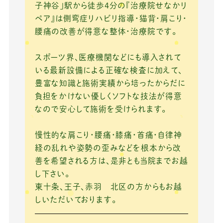
o
子神谷」駅から徒歩4分の『治療院せなかリ
ペア』は側弯症リハビリ指導・猫背・肩こり・
o
腰痛の改善が得意な整体・治療院です。
k
スポーツ界、医療機関などにも導入されて
いる最新設備による正確な検査に加えて、
豊富な知識と施術実績から培ったからだに
負担をかけない優しくソフトな技法が得意
なので安心して施術を受けられます。
慢性的な肩こり・腰痛・膝痛・首痛・自律神
経の乱れや姿勢の歪みなどを根本から改
善を希望される方は、是非とも当院までお越
し下さい。
東十条、王子、赤羽 北区の方からもお越
しいただいております。