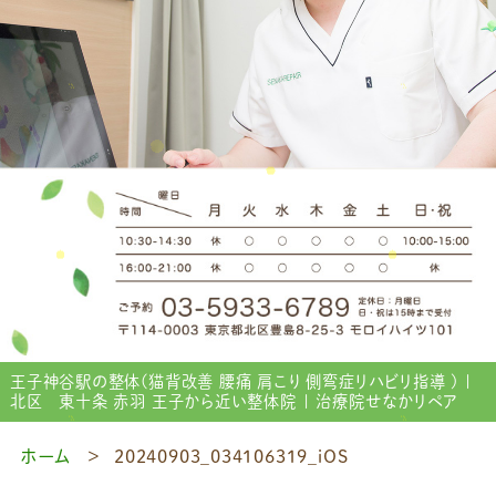
王子神谷駅の整体(猫背改善 腰痛 肩こり 側弯症リハビリ指導 ) |
北区 東十条 赤羽 王子から近い整体院 | 治療院せなかリペア
ホーム
20240903_034106319_iOS