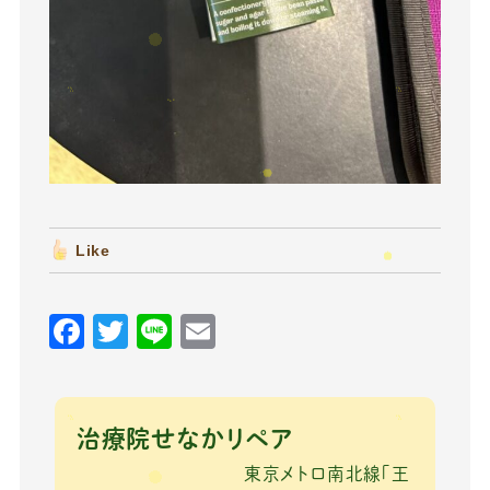
Like
F
T
Li
E
a
w
n
m
c
it
e
ai
e
te
l
治療院せなかリペア
b
r
東京メトロ南北線「王