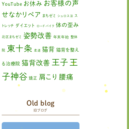
お客様の声
お休み
YouTube
2023年5月
(2)
せなかリペア
まちゼミ
ス
シュロス法
2023年2月
(1)
体の歪み
ダイエット
トレッチ
ロードバイク
姿勢改善
2023年1月
(2)
北区まちゼミ
年末年始
整体
東十条
2022年11月
(1)
猫背
猫背を整え
院
柔道
2022年10月
(1)
王
王子
猫背改善
る治療院
2022年9月
(1)
子神谷
肩こり
腰痛
矯正
2022年8月
(1)
膝の痛み
臨時休診
自律神経
2022年7月
(2)
赤羽
藤原森
Old blog
足の歪み改善
関節
2022年6月
(1)
旧ブログ
首コリ
痛
＃せなかリペア
頭痛
＃せなかリペア、＃
＃治療
ねこぜを整える、＃梅雨の体調不良・原因
2022年5月
(2)
院せなかリペア
＃治療院せなかリペア＃