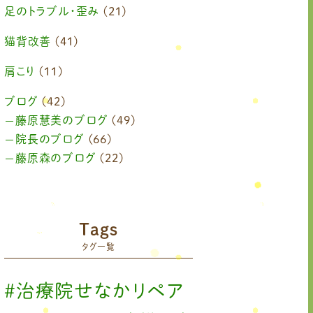
2024年10月
(1)
足のトラブル・歪み
(21)
2024年8月
(1)
猫背改善
(41)
2024年6月
(1)
肩こり
(11)
2024年4月
(1)
ブログ
(42)
藤原慧美のブログ
(49)
2024年3月
(2)
院長のブログ
(66)
2024年2月
藤原森のブログ
(1)
(22)
2024年1月
(1)
2023年11月
(1)
Tags
2023年9月
(1)
タグ一覧
2023年7月
(1)
#治療院せなかリペア
2023年6月
(1)