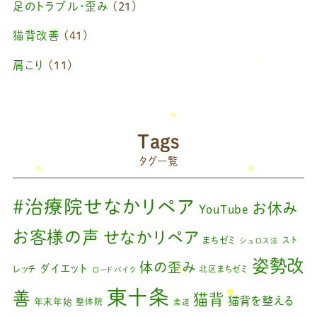
足のトラブル・歪み
(21)
2025年1月
(1)
猫背改善
(41)
2024年11月
(1)
肩こり
(11)
2024年10月
(1)
ブログ
(42)
2024年8月
(1)
藤原慧美のブログ
(49)
院長のブログ
(66)
2024年6月
(1)
Tags
藤原森のブログ
(22)
タグ一覧
2024年4月
(1)
2024年3月
(2)
#治療院せなかリペア
お休み
YouTube
2024年2月
(1)
お客様の声
せなかリペア
まちゼミ
スト
シュロス法
2024年1月
(1)
姿勢改
体の歪み
ダイエット
レッチ
北区まちゼミ
ロードバイク
2023年11月
(1)
東十条
善
猫背
猫背を整える
年末年始
整体院
柔道
2023年9月
(1)