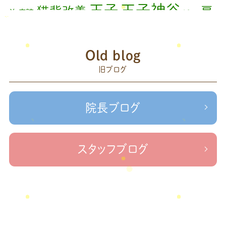
王子神谷
王子
猫背改善
肩
治療院
矯正
2023年7月
(1)
こり
腰痛
膝の痛み
臨時休診
自律神経
藤原
2023年6月
(1)
赤羽
Old blog
森
足の歪み改善
首コリ
関節痛
＃せなかリペア
2023年5月
(2)
頭痛
旧ブログ
＃治療院せな
＃せなかリペア、＃ねこぜを整える、＃梅雨の体調不良・原因
2023年2月
(1)
かリペア
＃治療院せなかリペア＃ねこぜを整える＃季節の変わり目＃
＃治療院せなかリペア＃ねこぜを整える＃寒暖
2023年1月
(2)
ケガの対処法
院長ブログ
差疲労＃自律神経
＃治療院せなかリペア＃ねこぜを整える
2022年11月
(1)
＃新型コロナウイルス＃リモートワークを快適に
＃治療院せ
なかリペア＃ねこぜを整える＃足の歪み＃足のトラブル
＃治療院せな
2022年10月
(1)
スタッフブログ
かリペア＃低体温と免疫の関係性＃新型コロナウイルスに負けない身体作り
2022年9月
(1)
＃治療院せなかリペア＃東十条＃王子神谷＃お休みのお知らせ
＃治
療院，＃せなかリペア，＃新型コロナウイルス，＃次亜塩素酸水，＃空間除菌，＃アクリ
2022年8月
(1)
＃足先の冷え
ル板，＃飛沫防止
2022年7月
(2)