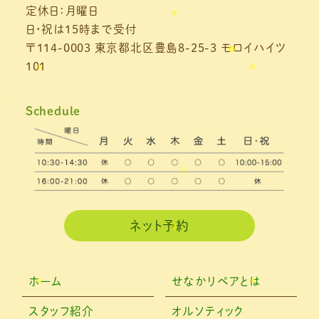
定休日：月曜日
2021年6月
(1)
日・祝は15時まで受付
2021年5月
(1)
〒114-0003 東京都北区豊島8-25-3 モロイハイツ
101
2021年4月
(1)
2021年3月
(4)
Schedule
2021年2月
(3)
2021年1月
(4)
2020年12月
(3)
2020年11月
(3)
ネット予約
2020年10月
(6)
2020年9月
(2)
ホーム
せなかリペアとは
2020年8月
(4)
スタッフ紹介
オルソティック