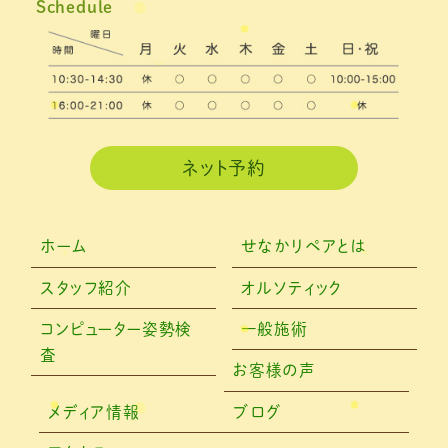
Schedule
2021年2月
(3)
2021年1月
(4)
2020年12月
(3)
2020年11月
(3)
ネット予約
2020年10月
(6)
2020年9月
(2)
ホーム
せなかリペアとは
2020年8月
(4)
スタッフ紹介
オルソティック
2020年6月
(2)
コンピューター姿勢検
一般施術
査
2020年5月
(6)
お客様の声
2020年4月
(7)
メディア情報
ブログ