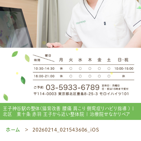
王子神谷駅の整体(猫背改善 腰痛 肩こり 側弯症リハビリ指導 ) |
北区 東十条 赤羽 王子から近い整体院 | 治療院せなかリペア
ホーム
20260214_021543606_iOS