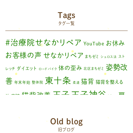
2024年8月
(1)
藤原慧美のブログ
(49)
院長のブログ
(66)
2024年6月
(1)
Tags
藤原森のブログ
(22)
タグ一覧
2024年4月
(1)
2024年3月
(2)
#治療院せなかリペア
お休み
YouTube
2024年2月
(1)
お客様の声
せなかリペア
まちゼミ
スト
シュロス法
2024年1月
(1)
姿勢改
体の歪み
ダイエット
レッチ
北区まちゼミ
ロードバイク
2023年11月
(1)
東十条
善
猫背
猫背を整える
年末年始
整体院
柔道
2023年9月
(1)
王子神谷
王子
猫背改善
肩
治療院
矯正
2023年7月
(1)
こり
腰痛
膝の痛み
臨時休診
自律神経
藤原
2023年6月
(1)
赤羽
Old blog
森
足の歪み改善
首コリ
関節痛
＃せなかリペア
2023年5月
(2)
頭痛
旧ブログ
＃治療院せな