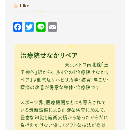
Like
F
T
Li
E
a
w
n
m
c
it
e
ai
e
te
l
治療院せなかリペア
b
r
東京メトロ南北線「王
o
子神谷」駅から徒歩4分の『治療院せなかリ
ペア』は側弯症リハビリ指導・猫背・肩こり・
o
腰痛の改善が得意な整体・治療院です。
k
スポーツ界、医療機関などにも導入されて
いる最新設備による正確な検査に加えて、
豊富な知識と施術実績から培ったからだに
負担をかけない優しくソフトな技法が得意