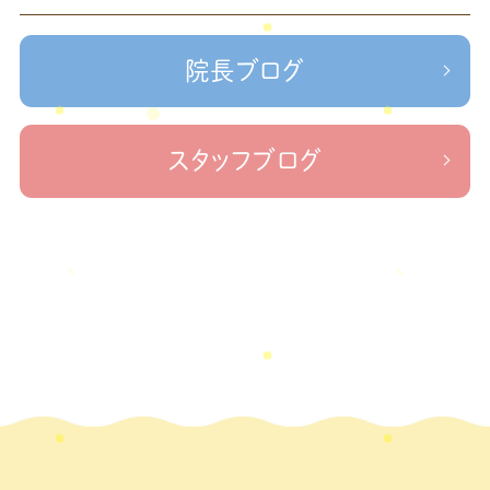
＃せなかリペア、＃ねこぜを整える、＃梅雨の体調不良・原因
2023年2月
(1)
かリペア
＃治療院せなかリペア＃ねこぜを整える＃季節の変わり目＃
＃治療院せなかリペア＃ねこぜを整える＃寒暖
2023年1月
(2)
ケガの対処法
院長ブログ
差疲労＃自律神経
＃治療院せなかリペア＃ねこぜを整える
2022年11月
(1)
＃新型コロナウイルス＃リモートワークを快適に
＃治療院せ
なかリペア＃ねこぜを整える＃足の歪み＃足のトラブル
＃治療院せな
2022年10月
(1)
スタッフブログ
かリペア＃低体温と免疫の関係性＃新型コロナウイルスに負けない身体作り
2022年9月
(1)
＃治療院せなかリペア＃東十条＃王子神谷＃お休みのお知らせ
＃治
療院，＃せなかリペア，＃新型コロナウイルス，＃次亜塩素酸水，＃空間除菌，＃アクリ
2022年8月
(1)
＃足先の冷え
ル板，＃飛沫防止
2022年7月
(2)
2022年6月
(1)
2022年5月
(2)
2022年4月
(2)
2022年3月
(2)