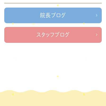
＃せなかリペア、＃ねこぜを整える、＃梅雨の体調不良・原因
2023年2月
(1)
かリペア
＃治療院せなかリペア＃ねこぜを整える＃季節の変わり目＃
＃治療院せなかリペア＃ねこぜを整える＃寒暖
2023年1月
(2)
ケガの対処法
院長ブログ
差疲労＃自律神経
＃治療院せなかリペア＃ねこぜを整える
2022年11月
(1)
＃新型コロナウイルス＃リモートワークを快適に
＃治療院せ
なかリペア＃ねこぜを整える＃足の歪み＃足のトラブル
＃治療院せな
2022年10月
(1)
スタッフブログ
かリペア＃低体温と免疫の関係性＃新型コロナウイルスに負けない身体作り
2022年9月
(1)
＃治療院せなかリペア＃東十条＃王子神谷＃お休みのお知らせ
＃治
療院，＃せなかリペア，＃新型コロナウイルス，＃次亜塩素酸水，＃空間除菌，＃アクリ
2022年8月
(1)
＃足先の冷え
ル板，＃飛沫防止
2022年7月
(2)
2022年6月
(1)
2022年5月
(2)
2022年4月
(2)
2022年3月
(2)