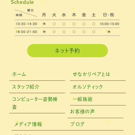
Schedule
2021年2月
(3)
2021年1月
(4)
2020年12月
(3)
2020年11月
(3)
ネット予約
2020年10月
(6)
2020年9月
(2)
ホーム
せなかリペアとは
2020年8月
(4)
スタッフ紹介
オルソティック
2020年6月
(2)
コンピューター姿勢検
一般施術
査
2020年5月
(6)
お客様の声
2020年4月
(7)
メディア情報
ブログ