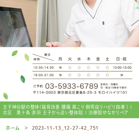
王子神谷駅の整体(猫背改善 腰痛 肩こり 側弯症リハビリ指導 ) |
北区 東十条 赤羽 王子から近い整体院 | 治療院せなかリペア
ホーム
2023-11-13_12-27-42_751