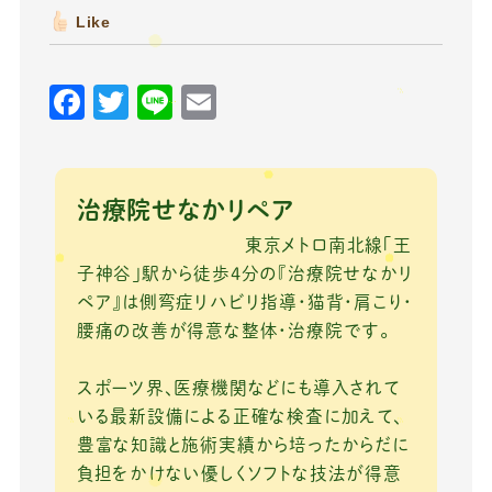
Like
F
T
Li
E
a
w
n
m
c
it
e
ai
e
te
l
治療院せなかリペア
b
r
東京メトロ南北線「王
o
子神谷」駅から徒歩4分の『治療院せなかリ
ペア』は側弯症リハビリ指導・猫背・肩こり・
o
腰痛の改善が得意な整体・治療院です。
k
スポーツ界、医療機関などにも導入されて
いる最新設備による正確な検査に加えて、
豊富な知識と施術実績から培ったからだに
負担をかけない優しくソフトな技法が得意