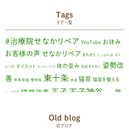
2024年8月
(1)
藤原慧美のブログ
(49)
院長のブログ
(66)
2024年6月
(1)
Tags
藤原森のブログ
(22)
タグ一覧
2024年4月
(1)
2024年3月
(2)
#治療院せなかリペア
お休み
YouTube
2024年2月
(1)
お客様の声
せなかリペア
まちゼミ
スト
シュロス法
2024年1月
(1)
姿勢改
体の歪み
ダイエット
レッチ
北区まちゼミ
ロードバイク
2023年11月
(1)
東十条
善
猫背
猫背を整える
年末年始
整体院
柔道
2023年9月
(1)
王子神谷
王子
猫背改善
肩
治療院
矯正
2023年7月
(1)
こり
腰痛
膝の痛み
臨時休診
自律神経
藤原
2023年6月
(1)
赤羽
Old blog
森
足の歪み改善
首コリ
関節痛
＃せなかリペア
2023年5月
(2)
頭痛
旧ブログ
＃治療院せな