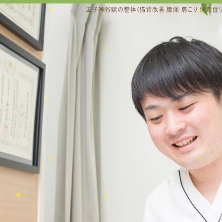
王子神谷駅の整体(猫背改善 腰痛 肩こり 側弯症リ