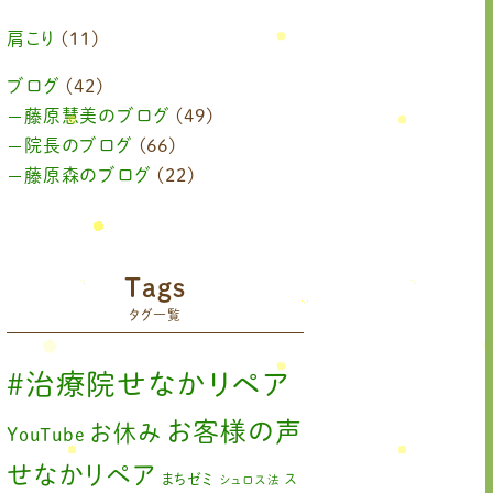
2024年6月
(1)
肩こり
(11)
2024年4月
(1)
ブログ
(42)
藤原慧美のブログ
(49)
2024年3月
(2)
院長のブログ
(66)
2024年2月
藤原森のブログ
(1)
(22)
2024年1月
(1)
2023年11月
(1)
Tags
2023年9月
(1)
タグ一覧
2023年7月
(1)
#治療院せなかリペア
2023年6月
(1)
お客様の声
お休み
YouTube
2023年5月
(2)
せなかリペア
まちゼミ
ス
シュロス法