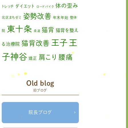
2023年2月
(1)
体の歪み
ダイエット
トレッチ
ロードバイク
姿勢改善
2023年1月
(2)
北区まちゼミ
年末年始
整体
東十条
2022年11月
(1)
猫背
猫背を整え
院
柔道
2022年10月
(1)
王
王子
猫背改善
る治療院
2022年9月
(1)
子神谷
肩こり
腰痛
矯正
2022年8月
(1)
膝の痛み
臨時休診
自律神経
2022年7月
(2)
赤羽
藤原森
Old blog
足の歪み改善
関節
2022年6月
(1)
旧ブログ
首コリ
痛
＃せなかリペア
頭痛
＃せなかリペア、＃
＃治療
ねこぜを整える、＃梅雨の体調不良・原因
2022年5月
(2)
院せなかリペア
＃治療院せなかリペア＃
院長ブログ
2022年4月
(2)
ねこぜを整える＃季節の変わり目＃ケガの対処
＃治療院せなかリペア＃ねこぜを整
法
2022年3月
(2)