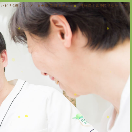
ハビリ指導 ) | 北区 東十条 赤羽 王子から近い整体院 | 治療院せなかリペア