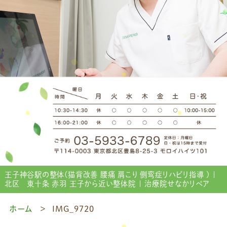
王子神谷駅の整体(猫背改善 腰痛 肩こり 側弯症リハビリ指導 ) |
北区 東十条 赤羽 王子から近い整体院 | 治療院せなかリペア
ホーム
IMG_9720