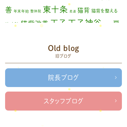
2023年11月
(1)
東十条
善
猫背
猫背を整える
年末年始
整体院
柔道
2023年9月
(1)
王子神谷
王子
猫背改善
肩
治療院
矯正
2023年7月
(1)
こり
腰痛
膝の痛み
臨時休診
自律神経
藤原
2023年6月
(1)
赤羽
Old blog
森
足の歪み改善
首コリ
関節痛
＃せなかリペア
2023年5月
(2)
頭痛
旧ブログ
＃治療院せな
＃せなかリペア、＃ねこぜを整える、＃梅雨の体調不良・原因
2023年2月
(1)
かリペア
＃治療院せなかリペア＃ねこぜを整える＃季節の変わり目＃
＃治療院せなかリペア＃ねこぜを整える＃寒暖
2023年1月
(2)
ケガの対処法
院長ブログ
差疲労＃自律神経
＃治療院せなかリペア＃ねこぜを整える
2022年11月
(1)
＃新型コロナウイルス＃リモートワークを快適に
＃治療院せ
なかリペア＃ねこぜを整える＃足の歪み＃足のトラブル
＃治療院せな
2022年10月
(1)
スタッフブログ
かリペア＃低体温と免疫の関係性＃新型コロナウイルスに負けない身体作り
2022年9月
(1)
＃治療院せなかリペア＃東十条＃王子神谷＃お休みのお知らせ
＃治
療院，＃せなかリペア，＃新型コロナウイルス，＃次亜塩素酸水，＃空間除菌，＃アクリ
2022年8月
(1)
＃足先の冷え