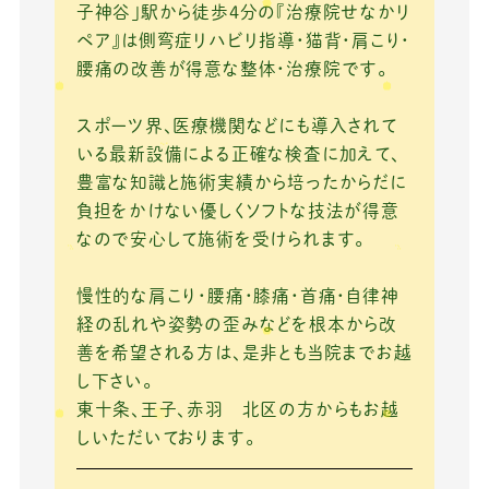
o
子神谷」駅から徒歩4分の『治療院せなかリ
ペア』は側弯症リハビリ指導・猫背・肩こり・
o
腰痛の改善が得意な整体・治療院です。
k
スポーツ界、医療機関などにも導入されて
いる最新設備による正確な検査に加えて、
豊富な知識と施術実績から培ったからだに
負担をかけない優しくソフトな技法が得意
なので安心して施術を受けられます。
慢性的な肩こり・腰痛・膝痛・首痛・自律神
経の乱れや姿勢の歪みなどを根本から改
善を希望される方は、是非とも当院までお越
し下さい。
東十条、王子、赤羽 北区の方からもお越
しいただいております。