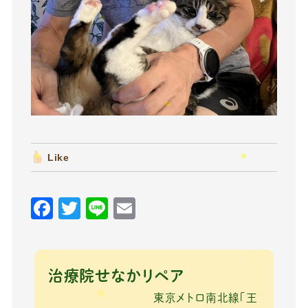
Like
F
T
Li
E
a
w
n
m
c
it
e
ai
e
te
l
治療院せなかリペア
b
r
東京メトロ南北線「王