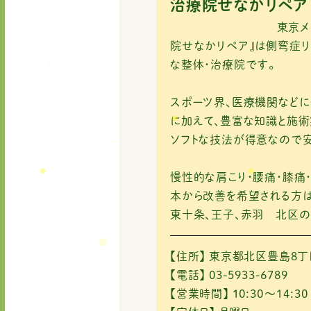
e
te
l
治療院せなかリペア
b
r
東京メトロ南北線「
o
院せなかリペア』は側弯症リ
な整体・治療院です。
o
k
スポーツ界、医療機関など
に加えて、豊富な知識と施術
ソフトな技法が得意なので安
慢性的な肩こり・腰痛・膝痛
本から改善を希望される方は
東十条、王子、赤羽 北区の
【住所】
東京都北区豊島8丁目
【電話】
03-5933-6789
【営業時間】
10:30～14:30