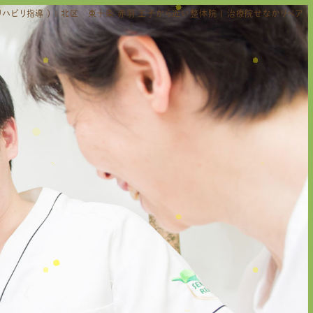
ハビリ指導 ) | 北区 東十条 赤羽 王子から近い整体院 | 治療院せなかリペア