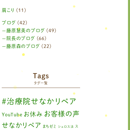
2024年6月
(1)
肩こり
(11)
2024年4月
(1)
ブログ
(42)
藤原慧美のブログ
(49)
2024年3月
(2)
院長のブログ
(66)
2024年2月
藤原森のブログ
(1)
(22)
2024年1月
(1)
2023年11月
(1)
Tags
2023年9月
(1)
タグ一覧
2023年7月
(1)
#治療院せなかリペア
2023年6月
(1)
お客様の声
お休み
YouTube
2023年5月
(2)
せなかリペア
まちゼミ
ス
シュロス法