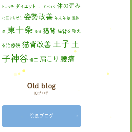
2023年2月
(1)
体の歪み
ダイエット
トレッチ
ロードバイク
姿勢改善
2023年1月
(2)
北区まちゼミ
年末年始
整体
東十条
2022年11月
(1)
猫背
猫背を整え
院
柔道
2022年10月
(1)
王
王子
猫背改善
る治療院
2022年9月
(1)
子神谷
肩こり
腰痛
矯正
2022年8月
(1)
膝の痛み
臨時休診
自律神経
2022年7月
(2)
赤羽
藤原森
Old blog
足の歪み改善
関節
2022年6月
(1)
旧ブログ
首コリ
痛
＃せなかリペア
頭痛
＃せなかリペア、＃
＃治療
ねこぜを整える、＃梅雨の体調不良・原因
2022年5月
(2)
院せなかリペア
＃治療院せなかリペア＃
院長ブログ
2022年4月
(2)
ねこぜを整える＃季節の変わり目＃ケガの対処
＃治療院せなかリペア＃ねこぜを整
法
2022年3月
(2)