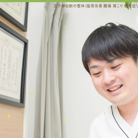
王子神谷駅の整体(猫背改善 腰痛 肩こり 側弯症リ