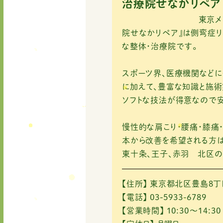
e
te
l
治療院せなかリペア
b
r
東京メトロ南北線「
o
院せなかリペア』は側弯症リ
な整体・治療院です。
o
k
スポーツ界、医療機関など
に加えて、豊富な知識と施術
ソフトな技法が得意なので安
慢性的な肩こり・腰痛・膝痛
本から改善を希望される方は
東十条、王子、赤羽 北区の
【住所】
東京都北区豊島8丁目
【電話】
03-5933-6789
【営業時間】
10:30～14:30