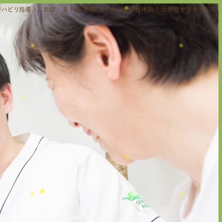
ハビリ指導 ) | 北区 東十条 赤羽 王子から近い整体院 | 治療院せなかリペア