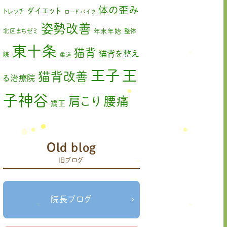
2023年2月
(1)
体の歪み
ダイエット
トレッチ
ロードバイク
姿勢改善
2023年1月
(2)
北区まちゼミ
年末年始
整体
東十条
2022年11月
(1)
猫背
猫背を整え
院
柔道
2022年10月
(1)
王
王子
猫背改善
る治療院
2022年9月
(1)
子神谷
肩こり
腰痛
矯正
2022年8月
(1)
膝の痛み
臨時休診
自律神経
2022年7月
(2)
赤羽
藤原森
Old blog
足の歪み改善
関節
2022年6月
(1)
旧ブログ
首コリ
痛
＃せなかリペア
頭痛
＃せなかリペア、＃
＃治療
ねこぜを整える、＃梅雨の体調不良・原因
2022年5月
(2)
院せなかリペア
＃治療院せなかリペア＃
院長ブログ
2022年4月
(2)
ねこぜを整える＃季節の変わり目＃ケガの対処
＃治療院せなかリペア＃ねこぜを整
法
2022年3月
(2)