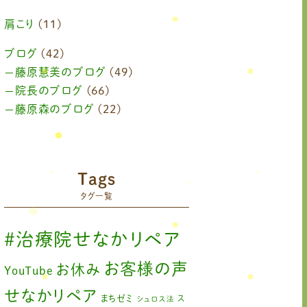
2024年6月
(1)
肩こり
(11)
2024年4月
(1)
ブログ
(42)
藤原慧美のブログ
(49)
2024年3月
(2)
院長のブログ
(66)
2024年2月
藤原森のブログ
(1)
(22)
2024年1月
(1)
2023年11月
(1)
Tags
2023年9月
(1)
タグ一覧
2023年7月
(1)
#治療院せなかリペア
2023年6月
(1)
お客様の声
お休み
YouTube
2023年5月
(2)
せなかリペア
まちゼミ
ス
シュロス法