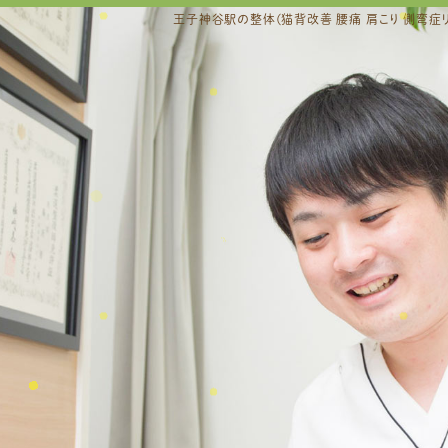
王子神谷駅の整体(猫背改善 腰痛 肩こり 側弯症リ