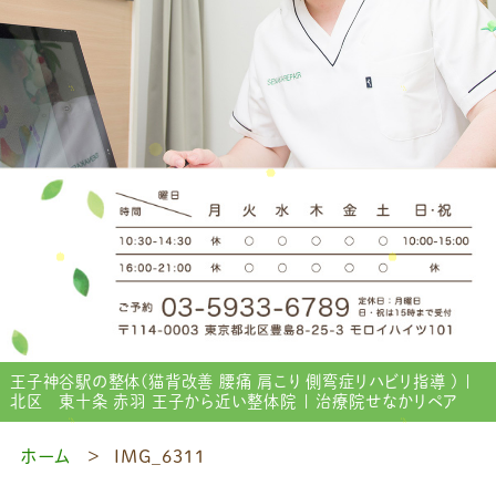
王子神谷駅の整体(猫背改善 腰痛 肩こり 側弯症リハビリ指導 ) |
北区 東十条 赤羽 王子から近い整体院 | 治療院せなかリペア
ホーム
IMG_6311