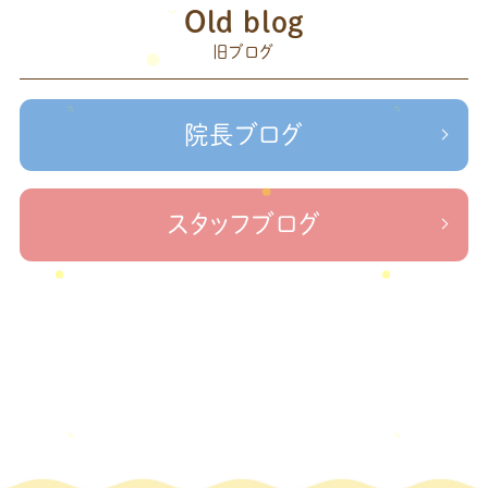
赤羽
Old blog
森
足の歪み改善
首コリ
関節痛
＃せなかリペア
2023年5月
(2)
頭痛
旧ブログ
＃治療院せな
＃せなかリペア、＃ねこぜを整える、＃梅雨の体調不良・原因
2023年2月
(1)
かリペア
＃治療院せなかリペア＃ねこぜを整える＃季節の変わり目＃
＃治療院せなかリペア＃ねこぜを整える＃寒暖
2023年1月
(2)
ケガの対処法
院長ブログ
差疲労＃自律神経
＃治療院せなかリペア＃ねこぜを整える
2022年11月
(1)
＃新型コロナウイルス＃リモートワークを快適に
＃治療院せ
なかリペア＃ねこぜを整える＃足の歪み＃足のトラブル
＃治療院せな
2022年10月
(1)
スタッフブログ
かリペア＃低体温と免疫の関係性＃新型コロナウイルスに負けない身体作り
2022年9月
(1)
＃治療院せなかリペア＃東十条＃王子神谷＃お休みのお知らせ
＃治
療院，＃せなかリペア，＃新型コロナウイルス，＃次亜塩素酸水，＃空間除菌，＃アクリ
2022年8月
(1)
＃足先の冷え
ル板，＃飛沫防止
2022年7月
(2)
2022年6月
(1)
2022年5月
(2)
2022年4月
(2)