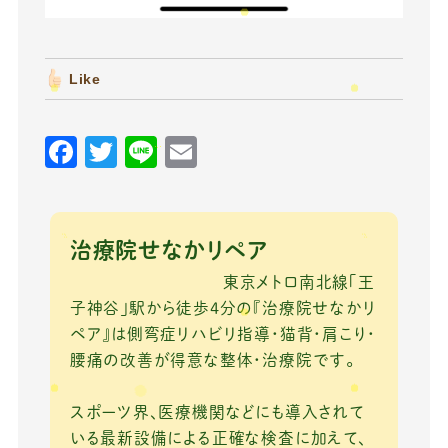
Like
F
T
Li
E
a
w
n
m
c
it
e
ai
e
te
l
治療院せなかリペア
b
r
東京メトロ南北線「王
o
子神谷」駅から徒歩4分の『治療院せなかリ
ペア』は側弯症リハビリ指導・猫背・肩こり・
o
腰痛の改善が得意な整体・治療院です。
k
スポーツ界、医療機関などにも導入されて
いる最新設備による正確な検査に加えて、