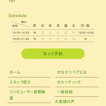
101
2021年4月
(1)
2021年3月
(4)
Schedule
2021年2月
(3)
2021年1月
(4)
2020年12月
(3)
2020年11月
(3)
ネット予約
2020年10月
(6)
2020年9月
(2)
ホーム
せなかリペアとは
2020年8月
(4)
スタッフ紹介
オルソティック
2020年6月
(2)
コンピューター姿勢検
一般施術
査
2020年5月
(6)
お客様の声