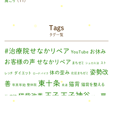
肩こり
(11)
2024年10月
(1)
ブログ
(42)
2024年8月
(1)
藤原慧美のブログ
(49)
院長のブログ
(66)
2024年6月
(1)
Tags
藤原森のブログ
(22)
タグ一覧
2024年4月
(1)
2024年3月
(2)
#治療院せなかリペア
お休み
YouTube
2024年2月
(1)
お客様の声
せなかリペア
まちゼミ
スト
シュロス法
2024年1月
(1)
姿勢改
体の歪み
ダイエット
レッチ
北区まちゼミ
ロードバイク
2023年11月
(1)
東十条
善
猫背
猫背を整える
年末年始
整体院
柔道
2023年9月
(1)
王子神谷
王子
猫背改善
肩
治療院
矯正
2023年7月
(1)
こり
腰痛
膝の痛み
臨時休診
自律神経
藤原
2023年6月
(1)