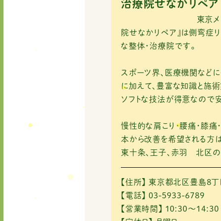
e
te
l
治療院せなかリペア
b
r
東京メトロ南北線「
o
院せなかリペア』は側弯症リ
な整体・治療院です。
o
k
スポーツ界、医療機関など
に加えて、豊富な知識と施術
ソフトな技法が得意なので安
慢性的な肩こり・腰痛・膝痛
本から改善を希望される方は
東十条、王子、赤羽 北区の
【住所】
東京都北区豊島8丁目
【電話】
03-5933-6789
【営業時間】
10:30～14:30