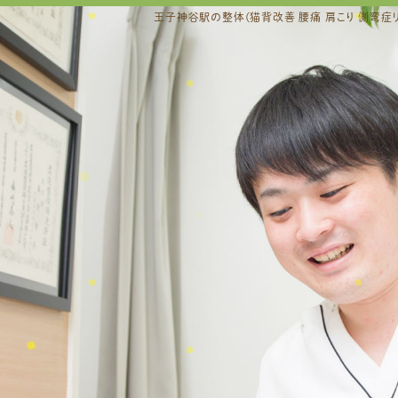
王子神谷駅の整体(猫背改善 腰痛 肩こり 側弯症リ