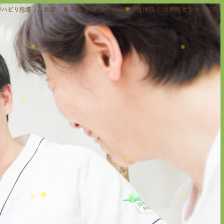
ハビリ指導 ) | 北区 東十条 赤羽 王子から近い整体院 | 治療院せなかリペア