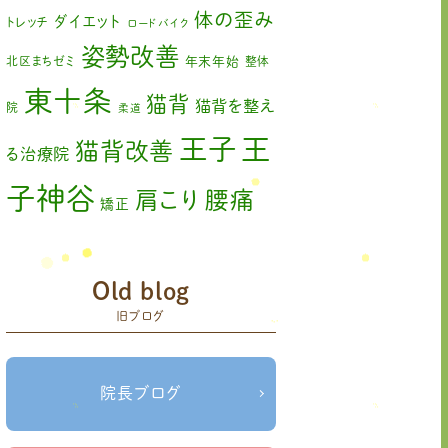
2023年2月
(1)
体の歪み
ダイエット
トレッチ
ロードバイク
姿勢改善
2023年1月
(2)
北区まちゼミ
年末年始
整体
東十条
2022年11月
(1)
猫背
猫背を整え
院
柔道
2022年10月
(1)
王
王子
猫背改善
る治療院
2022年9月
(1)
子神谷
肩こり
腰痛
矯正
2022年8月
(1)
膝の痛み
臨時休診
自律神経
2022年7月
(2)
赤羽
藤原森
Old blog
足の歪み改善
関節
2022年6月
(1)
旧ブログ
首コリ
痛
＃せなかリペア
頭痛
＃せなかリペア、＃
＃治療
ねこぜを整える、＃梅雨の体調不良・原因
2022年5月
(2)
院せなかリペア
＃治療院せなかリペア＃
院長ブログ
2022年4月
(2)
ねこぜを整える＃季節の変わり目＃ケガの対処
＃治療院せなかリペア＃ねこぜを整
法
2022年3月
(2)