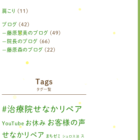
2024年6月
(1)
肩こり
(11)
2024年4月
(1)
ブログ
(42)
藤原慧美のブログ
(49)
2024年3月
(2)
院長のブログ
(66)
2024年2月
藤原森のブログ
(1)
(22)
2024年1月
(1)
2023年11月
(1)
Tags
2023年9月
(1)
タグ一覧
2023年7月
(1)
#治療院せなかリペア
2023年6月
(1)
お客様の声
お休み
YouTube
2023年5月
(2)
せなかリペア
まちゼミ
ス
シュロス法