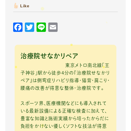
Like
F
T
Li
E
a
w
n
m
c
it
e
ai
e
te
l
治療院せなかリペア
b
r
東京メトロ南北線「王
o
子神谷」駅から徒歩4分の『治療院せなかリ
ペア』は側弯症リハビリ指導・猫背・肩こり・
o
腰痛の改善が得意な整体・治療院です。
k
スポーツ界、医療機関などにも導入されて
いる最新設備による正確な検査に加えて、
豊富な知識と施術実績から培ったからだに
負担をかけない優しくソフトな技法が得意