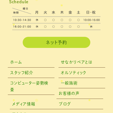
Schedule
2021年2月
(3)
2021年1月
(4)
2020年12月
(3)
2020年11月
(3)
ネット予約
2020年10月
(6)
2020年9月
(2)
ホーム
せなかリペアとは
2020年8月
(4)
スタッフ紹介
オルソティック
2020年6月
(2)
コンピューター姿勢検
一般施術
査
2020年5月
(6)
お客様の声
2020年4月
(7)
メディア情報
ブログ