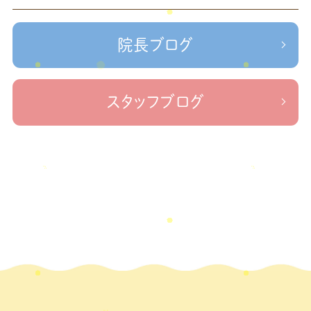
＃せなかリペア、＃ねこぜを整える、＃梅雨の体調不良・原因
2023年2月
(1)
かリペア
＃治療院せなかリペア＃ねこぜを整える＃季節の変わり目＃
＃治療院せなかリペア＃ねこぜを整える＃寒暖
2023年1月
(2)
ケガの対処法
院長ブログ
差疲労＃自律神経
＃治療院せなかリペア＃ねこぜを整える
2022年11月
(1)
＃新型コロナウイルス＃リモートワークを快適に
＃治療院せ
なかリペア＃ねこぜを整える＃足の歪み＃足のトラブル
＃治療院せな
2022年10月
(1)
スタッフブログ
かリペア＃低体温と免疫の関係性＃新型コロナウイルスに負けない身体作り
2022年9月
(1)
＃治療院せなかリペア＃東十条＃王子神谷＃お休みのお知らせ
＃治
療院，＃せなかリペア，＃新型コロナウイルス，＃次亜塩素酸水，＃空間除菌，＃アクリ
2022年8月
(1)
＃足先の冷え
ル板，＃飛沫防止
2022年7月
(2)
2022年6月
(1)
2022年5月
(2)
2022年4月
(2)
2022年3月
(2)