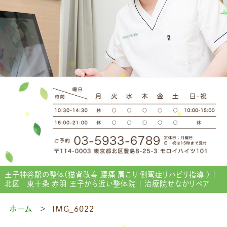
王子神谷駅の整体(猫背改善 腰痛 肩こり 側弯症リハビリ指導 ) |
北区 東十条 赤羽 王子から近い整体院 | 治療院せなかリペア
ホーム
IMG_6022