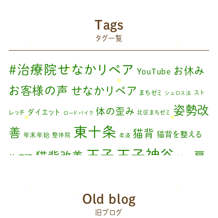
2024年8月
(1)
藤原慧美のブログ
(49)
院長のブログ
(66)
2024年6月
(1)
Tags
藤原森のブログ
(22)
タグ一覧
2024年4月
(1)
2024年3月
(2)
#治療院せなかリペア
お休み
YouTube
2024年2月
(1)
お客様の声
せなかリペア
まちゼミ
スト
シュロス法
2024年1月
(1)
姿勢改
体の歪み
ダイエット
レッチ
北区まちゼミ
ロードバイク
2023年11月
(1)
東十条
善
猫背
猫背を整える
年末年始
整体院
柔道
2023年9月
(1)
王子神谷
王子
猫背改善
肩
治療院
矯正
2023年7月
(1)
こり
腰痛
膝の痛み
臨時休診
自律神経
藤原
2023年6月
(1)
赤羽
Old blog
森
足の歪み改善
首コリ
関節痛
＃せなかリペア
2023年5月
(2)
頭痛
旧ブログ
＃治療院せな