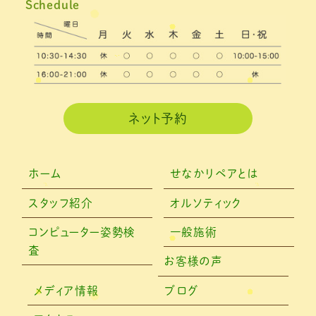
Schedule
2021年2月
(3)
2021年1月
(4)
2020年12月
(3)
2020年11月
(3)
ネット予約
2020年10月
(6)
2020年9月
(2)
ホーム
せなかリペアとは
2020年8月
(4)
スタッフ紹介
オルソティック
2020年6月
(2)
コンピューター姿勢検
一般施術
査
2020年5月
(6)
お客様の声
2020年4月
(7)
メディア情報
ブログ