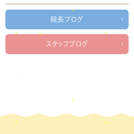
＃せなかリペア、＃ねこぜを整える、＃梅雨の体調不良・原因
2023年2月
(1)
かリペア
＃治療院せなかリペア＃ねこぜを整える＃季節の変わり目＃
＃治療院せなかリペア＃ねこぜを整える＃寒暖
2023年1月
(2)
ケガの対処法
院長ブログ
差疲労＃自律神経
＃治療院せなかリペア＃ねこぜを整える
2022年11月
(1)
＃新型コロナウイルス＃リモートワークを快適に
＃治療院せ
なかリペア＃ねこぜを整える＃足の歪み＃足のトラブル
＃治療院せな
2022年10月
(1)
スタッフブログ
かリペア＃低体温と免疫の関係性＃新型コロナウイルスに負けない身体作り
2022年9月
(1)
＃治療院せなかリペア＃東十条＃王子神谷＃お休みのお知らせ
＃治
療院，＃せなかリペア，＃新型コロナウイルス，＃次亜塩素酸水，＃空間除菌，＃アクリ
2022年8月
(1)
＃足先の冷え
ル板，＃飛沫防止
2022年7月
(2)
2022年6月
(1)
2022年5月
(2)
2022年4月
(2)
2022年3月
(2)