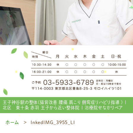
王子神谷駅の整体(猫背改善 腰痛 肩こり 側弯症リハビリ指導 ) |
北区 東十条 赤羽 王子から近い整体院 | 治療院せなかリペア
ホーム
InkedIMG_3955_LI