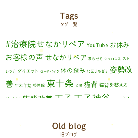
2024年8月
(1)
藤原慧美のブログ
(49)
院長のブログ
(66)
2024年6月
(1)
Tags
藤原森のブログ
(22)
タグ一覧
2024年4月
(1)
2024年3月
(2)
#治療院せなかリペア
お休み
YouTube
2024年2月
(1)
お客様の声
せなかリペア
まちゼミ
スト
シュロス法
2024年1月
(1)
姿勢改
体の歪み
ダイエット
レッチ
北区まちゼミ
ロードバイク
2023年11月
(1)
東十条
善
猫背
猫背を整える
年末年始
整体院
柔道
2023年9月
(1)
王子神谷
王子
猫背改善
肩
治療院
矯正
2023年7月
(1)
こり
腰痛
膝の痛み
臨時休診
自律神経
藤原
2023年6月
(1)
赤羽
Old blog
森
足の歪み改善
首コリ
関節痛
＃せなかリペア
2023年5月
(2)
頭痛
旧ブログ
＃治療院せな