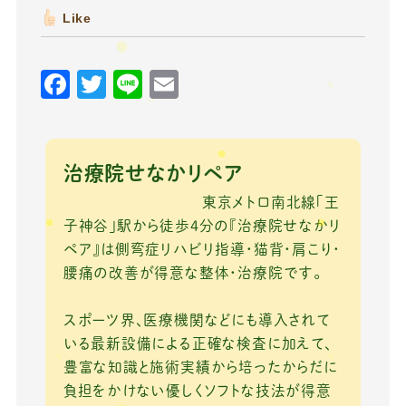
Like
F
T
Li
E
a
w
n
m
c
it
e
ai
e
te
l
治療院せなかリペア
b
r
東京メトロ南北線「王
o
子神谷」駅から徒歩4分の『治療院せなかリ
ペア』は側弯症リハビリ指導・猫背・肩こり・
o
腰痛の改善が得意な整体・治療院です。
k
スポーツ界、医療機関などにも導入されて
いる最新設備による正確な検査に加えて、
豊富な知識と施術実績から培ったからだに
負担をかけない優しくソフトな技法が得意