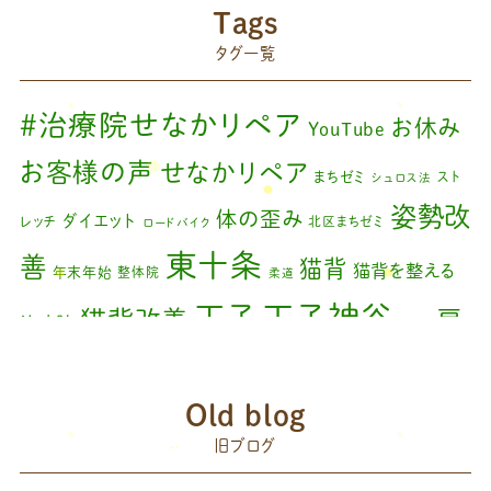
院長のブログ
(66)
2024年6月
(1)
Tags
藤原森のブログ
(22)
タグ一覧
2024年4月
(1)
2024年3月
(2)
#治療院せなかリペア
お休み
YouTube
2024年2月
(1)
お客様の声
せなかリペア
まちゼミ
スト
シュロス法
2024年1月
(1)
姿勢改
体の歪み
ダイエット
レッチ
北区まちゼミ
ロードバイク
2023年11月
(1)
東十条
善
猫背
猫背を整える
年末年始
整体院
柔道
2023年9月
(1)
王子神谷
王子
猫背改善
肩
治療院
矯正
2023年7月
(1)
こり
腰痛
膝の痛み
臨時休診
自律神経
藤原
2023年6月
(1)
赤羽
Old blog
森
足の歪み改善
首コリ
関節痛
＃せなかリペア
2023年5月
(2)
頭痛
旧ブログ
＃治療院せな
＃せなかリペア、＃ねこぜを整える、＃梅雨の体調不良・原因
2023年2月
(1)
かリペア
＃治療院せなかリペア＃ねこぜを整える＃季節の変わり目＃