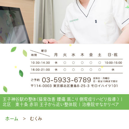
王子神谷駅の整体(猫背改善 腰痛 肩こり 側弯症リハビリ指導 ) |
北区 東十条 赤羽 王子から近い整体院 | 治療院せなかリペア
ホーム
むくみ