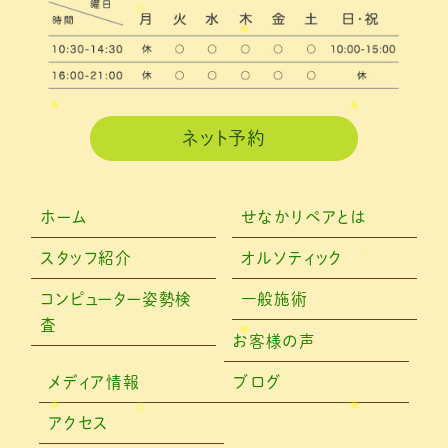
2021年2月
(3)
2021年1月
(4)
2020年12月
(3)
2020年11月
(3)
ネット予約
2020年10月
(6)
2020年9月
(2)
ホーム
せなかリペアとは
2020年8月
(4)
スタッフ紹介
オルソティック
2020年6月
(2)
コンピューター姿勢検
一般施術
査
2020年5月
(6)
お客様の声
2020年4月
(7)
メディア情報
ブログ
2020年3月
(4)
アクセス