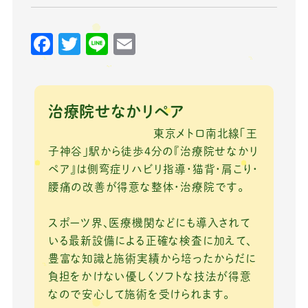
F
T
Li
E
a
w
n
m
c
it
e
ai
e
te
l
治療院せなかリペア
b
r
東京メトロ南北線「王
o
子神谷」駅から徒歩4分の『治療院せなかリ
ペア』は側弯症リハビリ指導・猫背・肩こり・
o
腰痛の改善が得意な整体・治療院です。
k
スポーツ界、医療機関などにも導入されて
いる最新設備による正確な検査に加えて、
豊富な知識と施術実績から培ったからだに
負担をかけない優しくソフトな技法が得意
なので安心して施術を受けられます。