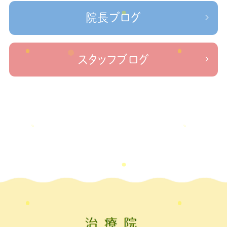
＃治療院せなかリペア＃ねこぜを整える＃寒暖
2023年1月
(2)
ケガの対処法
院長ブログ
差疲労＃自律神経
＃治療院せなかリペア＃ねこぜを整える
2022年11月
(1)
＃新型コロナウイルス＃リモートワークを快適に
＃治療院せ
なかリペア＃ねこぜを整える＃足の歪み＃足のトラブル
＃治療院せな
2022年10月
(1)
スタッフブログ
かリペア＃低体温と免疫の関係性＃新型コロナウイルスに負けない身体作り
2022年9月
(1)
＃治療院せなかリペア＃東十条＃王子神谷＃お休みのお知らせ
＃治
療院，＃せなかリペア，＃新型コロナウイルス，＃次亜塩素酸水，＃空間除菌，＃アクリ
2022年8月
(1)
＃足先の冷え
ル板，＃飛沫防止
2022年7月
(2)
2022年6月
(1)
2022年5月
(2)
2022年4月
(2)
2022年3月
(2)
2022年2月
(1)