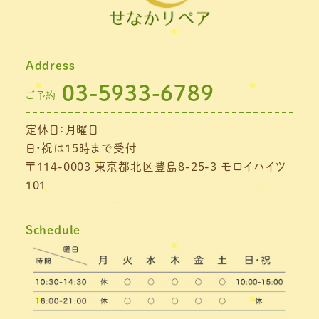
2021年10月
(1)
2021年9月
(1)
Address
2021年8月
(1)
03-5933-6789
ご予約
2021年7月
(1)
定休日：月曜日
2021年6月
(1)
日・祝は15時まで受付
2021年5月
(1)
〒114-0003 東京都北区豊島8-25-3 モロイハイツ
101
2021年4月
(1)
2021年3月
(4)
Schedule
2021年2月
(3)
2021年1月
(4)
2020年12月
(3)