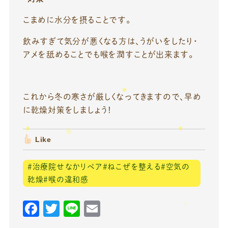
こまめに水分を摂ることです。
飲みすぎて気分が悪くなる方は、うがいをしたり・
アメを舐めることでも喉を潤すことが出来ます。
これから冬の寒さが厳しくなってきますので、早め
に乾燥対策をしましょう！
Like
＃治療院せなかリペア＃ねこぜを整える＃空気の
乾燥＃喉の違和感
F
T
Li
E
a
w
n
m