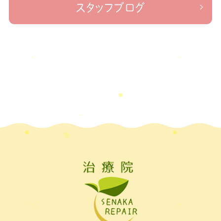
なかリペア＃ねこぜを整える＃足の歪み＃足のトラブル
＃治療院せな
2022年10月
(1)
スタッフブログ
かリペア＃低体温と免疫の関係性＃新型コロナウイルスに負けない身体作り
2022年9月
(1)
＃治療院せなかリペア＃東十条＃王子神谷＃お休みのお知らせ
＃治
療院，＃せなかリペア，＃新型コロナウイルス，＃次亜塩素酸水，＃空間除菌，＃アクリ
2022年8月
(1)
＃足先の冷え
ル板，＃飛沫防止
2022年7月
(2)
2022年6月
(1)
2022年5月
(2)
2022年4月
(2)
2022年3月
(2)
2022年2月
(1)
2022年1月
(1)
2021年11月
(1)