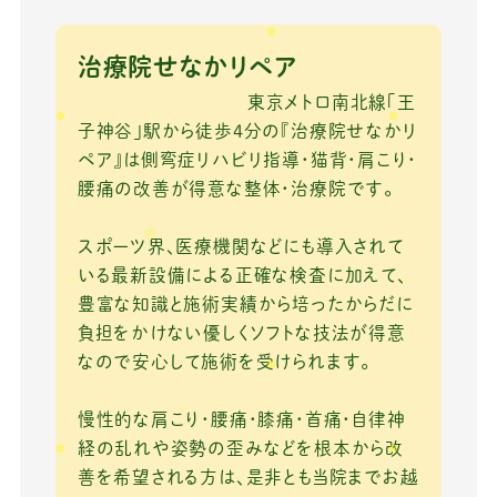
c
it
e
ai
e
te
l
治療院せなかリペア
b
r
東京メトロ南北線「王
o
子神谷」駅から徒歩4分の『治療院せなかリ
ペア』は側弯症リハビリ指導・猫背・肩こり・
o
腰痛の改善が得意な整体・治療院です。
k
スポーツ界、医療機関などにも導入されて
いる最新設備による正確な検査に加えて、
豊富な知識と施術実績から培ったからだに
負担をかけない優しくソフトな技法が得意
なので安心して施術を受けられます。
慢性的な肩こり・腰痛・膝痛・首痛・自律神
経の乱れや姿勢の歪みなどを根本から改
善を希望される方は、是非とも当院までお越