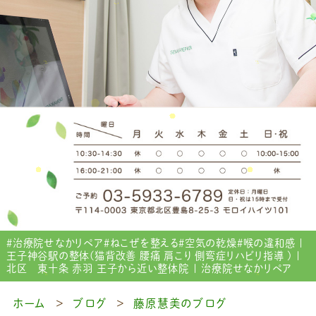
＃治療院せなかリペア＃ねこぜを整える＃空気の乾燥＃喉の違和感 |
王子神谷駅の整体(猫背改善 腰痛 肩こり 側弯症リハビリ指導 ) |
北区 東十条 赤羽 王子から近い整体院 | 治療院せなかリペア
ホーム
ブログ
藤原慧美のブログ