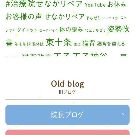
#治療院せなかリペア
お休み
YouTube
2024年2月
(1)
お客様の声
せなかリペア
まちゼミ
スト
シュロス法
2024年1月
(1)
姿勢改
体の歪み
ダイエット
レッチ
北区まちゼミ
ロードバイク
2023年11月
(1)
東十条
善
猫背
猫背を整える
年末年始
整体院
柔道
2023年9月
(1)
王子神谷
王子
猫背改善
肩
治療院
矯正
2023年7月
(1)
こり
腰痛
膝の痛み
臨時休診
自律神経
藤原
2023年6月
(1)
赤羽
Old blog
森
足の歪み改善
首コリ
関節痛
＃せなかリペア
2023年5月
(2)
頭痛
旧ブログ
＃治療院せな
＃せなかリペア、＃ねこぜを整える、＃梅雨の体調不良・原因
2023年2月
(1)
かリペア
＃治療院せなかリペア＃ねこぜを整える＃季節の変わり目＃
＃治療院せなかリペア＃ねこぜを整える＃寒暖
2023年1月
(2)
ケガの対処法
院長ブログ
差疲労＃自律神経
＃治療院せなかリペア＃ねこぜを整える
2022年11月
(1)
＃新型コロナウイルス＃リモートワークを快適に
＃治療院せ