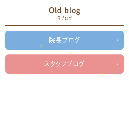
2023年6月
(1)
赤羽
Old blog
森
足の歪み改善
首コリ
関節痛
＃せなかリペア
2023年5月
(2)
頭痛
旧ブログ
＃治療院せな
＃せなかリペア、＃ねこぜを整える、＃梅雨の体調不良・原因
2023年2月
(1)
かリペア
＃治療院せなかリペア＃ねこぜを整える＃季節の変わり目＃
＃治療院せなかリペア＃ねこぜを整える＃寒暖
2023年1月
(2)
ケガの対処法
院長ブログ
差疲労＃自律神経
＃治療院せなかリペア＃ねこぜを整える
2022年11月
(1)
＃新型コロナウイルス＃リモートワークを快適に
＃治療院せ
なかリペア＃ねこぜを整える＃足の歪み＃足のトラブル
＃治療院せな
2022年10月
(1)
スタッフブログ
かリペア＃低体温と免疫の関係性＃新型コロナウイルスに負けない身体作り
2022年9月
(1)
＃治療院せなかリペア＃東十条＃王子神谷＃お休みのお知らせ
＃治
療院，＃せなかリペア，＃新型コロナウイルス，＃次亜塩素酸水，＃空間除菌，＃アクリ
2022年8月
(1)
＃足先の冷え
ル板，＃飛沫防止
2022年7月
(2)
2022年6月
(1)
2022年5月
(2)