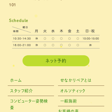
101
2021年4月
(1)
2021年3月
(4)
Schedule
2021年2月
(3)
2021年1月
(4)
2020年12月
(3)
2020年11月
(3)
ネット予約
2020年10月
(6)
2020年9月
(2)
ホーム
せなかリペアとは
2020年8月
(4)
スタッフ紹介
オルソティック
2020年6月
(2)
コンピューター姿勢検
一般施術
査
2020年5月
(6)
お客様の声