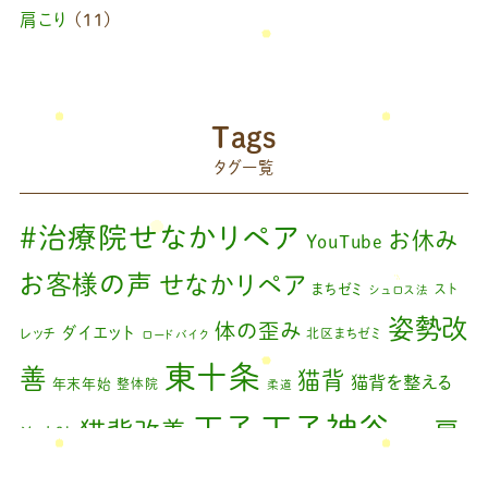
肩こり
(11)
2024年10月
(1)
ブログ
(42)
2024年8月
(1)
藤原慧美のブログ
(49)
院長のブログ
(66)
2024年6月
(1)
Tags
藤原森のブログ
(22)
タグ一覧
2024年4月
(1)
2024年3月
(2)
#治療院せなかリペア
お休み
YouTube
2024年2月
(1)
お客様の声
せなかリペア
まちゼミ
スト
シュロス法
2024年1月
(1)
姿勢改
体の歪み
ダイエット
レッチ
北区まちゼミ
ロードバイク
2023年11月
(1)
東十条
善
猫背
猫背を整える
年末年始
整体院
柔道
2023年9月
(1)
王子神谷
王子
猫背改善
肩
治療院
矯正
2023年7月
(1)
こり
腰痛
膝の痛み
臨時休診
自律神経
藤原