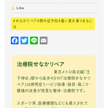
Like
＃せなかリペア＃熱中症予防＃暑い夏を乗りきるに
は
F
T
Li
E
a
w
n
m
c
it
e
ai
e
te
l
治療院せなかリペア
b
r
東京メトロ南北線「王
o
子神谷」駅から徒歩4分の『治療院せなかリ
ペア』は側弯症リハビリ指導・猫背・肩こり・
o
腰痛の改善が得意な整体・治療院です。
k
スポーツ界、医療機関などにも導入されて