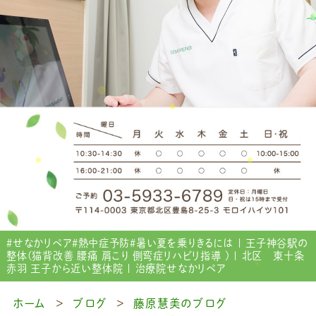
＃せなかリペア＃熱中症予防＃暑い夏を乗りきるには | 王子神谷駅の
整体(猫背改善 腰痛 肩こり 側弯症リハビリ指導 ) | 北区 東十条
赤羽 王子から近い整体院 | 治療院せなかリペア
ホーム
ブログ
藤原慧美のブログ