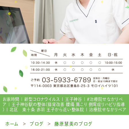
お家時間 | 新型コロナウイルス | 王子神谷 | ＃治療院せなかリペ
ア | 王子神谷駅の整体(猫背改善 腰痛 肩こり 側弯症リハビリ指導
) | 北区 東十条 赤羽 王子から近い整体院 | 治療院せなかリペア
ホーム
ブログ
藤原慧美のブログ