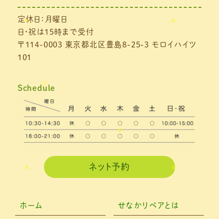
定休日：月曜日
2021年6月
(1)
日・祝は15時まで受付
2021年5月
(1)
〒114-0003 東京都北区豊島8-25-3 モロイハイツ
101
2021年4月
(1)
2021年3月
(4)
Schedule
2021年2月
(3)
2021年1月
(4)
2020年12月
(3)
2020年11月
(3)
ネット予約
2020年10月
(6)
2020年9月
(2)
ホーム
せなかリペアとは