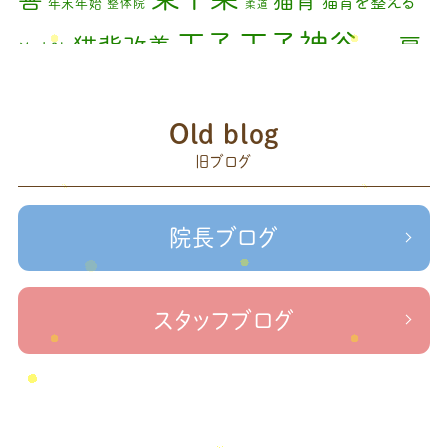
猫背を整える
年末年始
整体院
柔道
2023年9月
(1)
王子神谷
王子
猫背改善
肩
治療院
矯正
2023年7月
(1)
こり
腰痛
膝の痛み
臨時休診
自律神経
藤原
2023年6月
(1)
赤羽
Old blog
森
足の歪み改善
首コリ
関節痛
＃せなかリペア
2023年5月
(2)
頭痛
旧ブログ
＃治療院せな
＃せなかリペア、＃ねこぜを整える、＃梅雨の体調不良・原因
2023年2月
(1)
かリペア
＃治療院せなかリペア＃ねこぜを整える＃季節の変わり目＃
＃治療院せなかリペア＃ねこぜを整える＃寒暖
2023年1月
(2)
ケガの対処法
院長ブログ
差疲労＃自律神経
＃治療院せなかリペア＃ねこぜを整える
2022年11月
(1)
＃新型コロナウイルス＃リモートワークを快適に
＃治療院せ
なかリペア＃ねこぜを整える＃足の歪み＃足のトラブル
＃治療院せな
2022年10月
(1)
スタッフブログ
かリペア＃低体温と免疫の関係性＃新型コロナウイルスに負けない身体作り
2022年9月
(1)
＃治療院せなかリペア＃東十条＃王子神谷＃お休みのお知らせ
＃治
療院，＃せなかリペア，＃新型コロナウイルス，＃次亜塩素酸水，＃空間除菌，＃アクリ
2022年8月
(1)
＃足先の冷え
ル板，＃飛沫防止
2022年7月
(2)