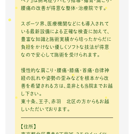
ペア』は側弯症リハビリ指導・猫背・肩こり・
o
腰痛の改善が得意な整体・治療院です。
k
スポーツ界、医療機関などにも導入されて
いる最新設備による正確な検査に加えて、
豊富な知識と施術実績から培ったからだに
負担をかけない優しくソフトな技法が得意
なので安心して施術を受けられます。
慢性的な肩こり・腰痛・膝痛・首痛・自律神
経の乱れや姿勢の歪みなどを根本から改
善を希望される方は、是非とも当院までお越
し下さい。
東十条、王子、赤羽 北区の方からもお越
しいただいております。
【住所】