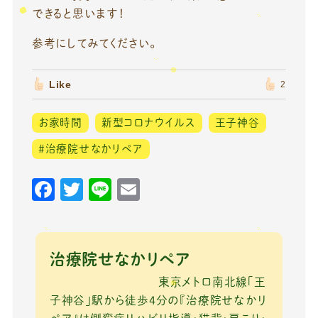
できると思います！
参考にしてみてください。
Like
2
お家時間
新型コロナウイルス
王子神谷
＃治療院せなかリペア
F
T
Li
E
a
w
n
m
c
it
e
ai
e
te
l
治療院せなかリペア
b
r
東京メトロ南北線「王
o
子神谷」駅から徒歩4分の『治療院せなかリ