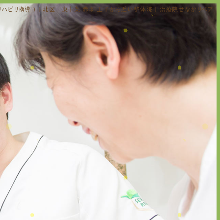
ハビリ指導 ) | 北区 東十条 赤羽 王子から近い整体院 | 治療院せなかリペア