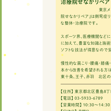
e
te
l
治療院せなかリペア
b
r
東京メトロ南北線「
o
院せなかリペア』は側弯症リ
な整体・治療院です。
o
k
スポーツ界、医療機関など
に加えて、豊富な知識と施術
ソフトな技法が得意なので安
慢性的な肩こり・腰痛・膝痛
本から改善を希望される方は
東十条、王子、赤羽 北区の
【住所】
東京都北区豊島8丁目
【電話】
03-5933-6789
【営業時間】
10:30～14:30