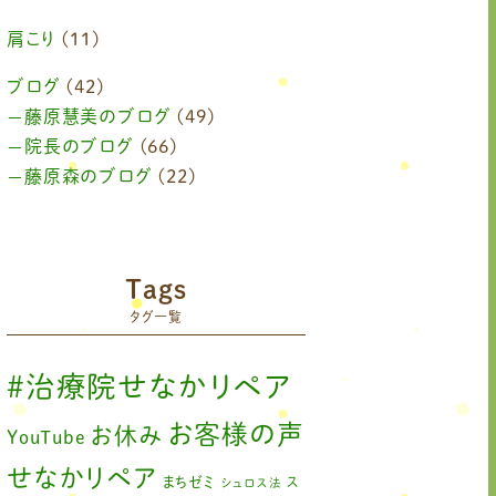
2024年6月
(1)
肩こり
(11)
2024年4月
(1)
ブログ
(42)
藤原慧美のブログ
(49)
2024年3月
(2)
院長のブログ
(66)
2024年2月
藤原森のブログ
(1)
(22)
2024年1月
(1)
2023年11月
(1)
Tags
2023年9月
(1)
タグ一覧
2023年7月
(1)
#治療院せなかリペア
2023年6月
(1)
お客様の声
お休み
YouTube
2023年5月
(2)
せなかリペア
まちゼミ
ス
シュロス法