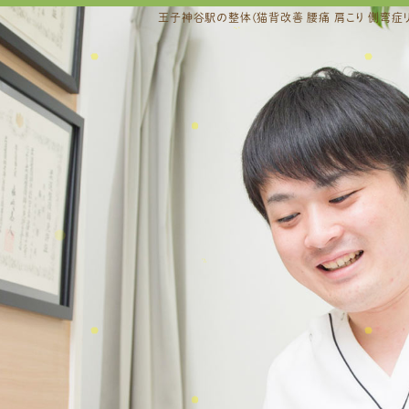
王子神谷駅の整体(猫背改善 腰痛 肩こり 側弯症リ