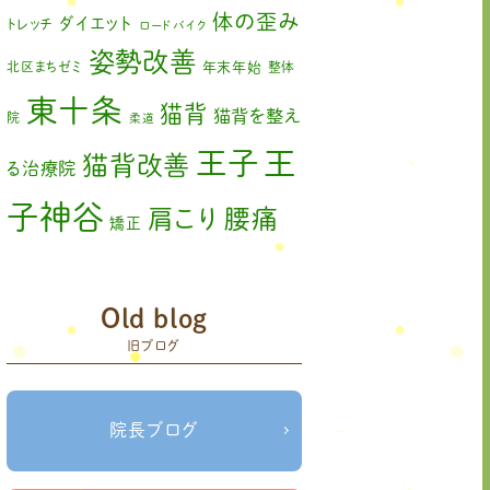
2023年2月
(1)
体の歪み
ダイエット
トレッチ
ロードバイク
姿勢改善
2023年1月
(2)
北区まちゼミ
年末年始
整体
東十条
2022年11月
(1)
猫背
猫背を整え
院
柔道
2022年10月
(1)
王
王子
猫背改善
る治療院
2022年9月
(1)
子神谷
肩こり
腰痛
矯正
2022年8月
(1)
膝の痛み
臨時休診
自律神経
2022年7月
(2)
赤羽
藤原森
Old blog
足の歪み改善
関節
2022年6月
(1)
旧ブログ
首コリ
痛
＃せなかリペア
頭痛
＃せなかリペア、＃
＃治療
ねこぜを整える、＃梅雨の体調不良・原因
2022年5月
(2)
院せなかリペア
＃治療院せなかリペア＃
院長ブログ
2022年4月
(2)
ねこぜを整える＃季節の変わり目＃ケガの対処
＃治療院せなかリペア＃ねこぜを整
法
2022年3月
(2)