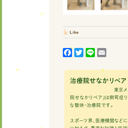
Like
F
T
Li
E
a
w
n
m
c
it
e
ai
e
te
l
治療院せなかリペア
b
r
東京メトロ南北線「
o
院せなかリペア』は側弯症リ
な整体・治療院です。
o
k
スポーツ界、医療機関など