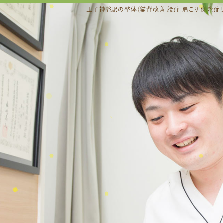
王子神谷駅の整体(猫背改善 腰痛 肩こり 側弯症リ