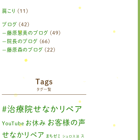
2024年6月
(1)
肩こり
(11)
2024年4月
(1)
ブログ
(42)
藤原慧美のブログ
(49)
2024年3月
(2)
院長のブログ
(66)
2024年2月
藤原森のブログ
(1)
(22)
2024年1月
(1)
2023年11月
(1)
Tags
2023年9月
(1)
タグ一覧
2023年7月
(1)
#治療院せなかリペア
2023年6月
(1)
お客様の声
お休み
YouTube
2023年5月
(2)
せなかリペア
まちゼミ
ス
シュロス法