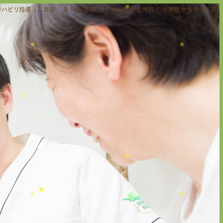
ハビリ指導 ) | 北区 東十条 赤羽 王子から近い整体院 | 治療院せなかリペア