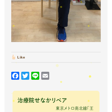
Like
F
T
Li
E
a
w
n
m
c
it
e
ai
e
te
l
治療院せなかリペア
b
r
東京メトロ南北線「王