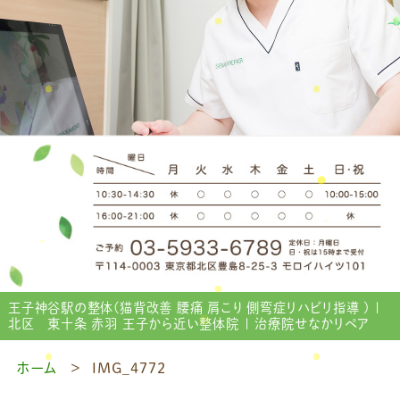
王子神谷駅の整体(猫背改善 腰痛 肩こり 側弯症リハビリ指導 ) |
北区 東十条 赤羽 王子から近い整体院 | 治療院せなかリペア
ホーム
IMG_4772