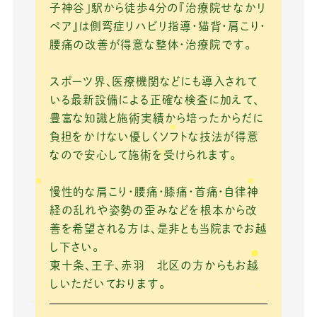
o
子神谷」駅から徒歩4分の『治療院せなかリ
ペア』は側弯症リハビリ指導・猫背・肩こり・
o
腰痛の改善が得意な整体・治療院です。
k
スポーツ界、医療機関などにも導入されて
いる最新設備による正確な検査に加えて、
豊富な知識と施術実績から培ったからだに
負担をかけない優しくソフトな技法が得意
なので安心して施術を受けられます。
慢性的な肩こり・腰痛・膝痛・首痛・自律神
経の乱れや姿勢の歪みなどを根本から改
善を希望される方は、是非とも当院までお越
し下さい。
東十条、王子、赤羽 北区の方からもお越
しいただいております。