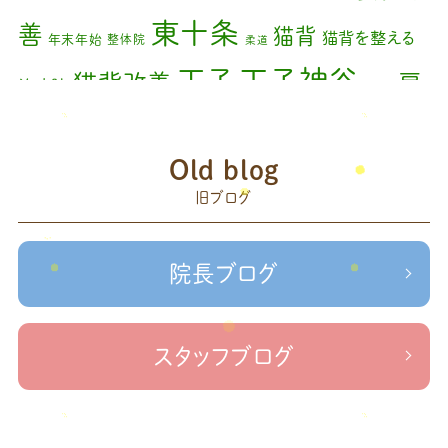
2023年11月
(1)
東十条
善
猫背
猫背を整える
年末年始
整体院
柔道
2023年9月
(1)
王子神谷
王子
猫背改善
肩
治療院
矯正
2023年7月
(1)
こり
腰痛
膝の痛み
臨時休診
自律神経
藤原
2023年6月
(1)
赤羽
Old blog
森
足の歪み改善
首コリ
関節痛
＃せなかリペア
2023年5月
(2)
頭痛
旧ブログ
＃治療院せな
＃せなかリペア、＃ねこぜを整える、＃梅雨の体調不良・原因
2023年2月
(1)
かリペア
＃治療院せなかリペア＃ねこぜを整える＃季節の変わり目＃
＃治療院せなかリペア＃ねこぜを整える＃寒暖
2023年1月
(2)
ケガの対処法
院長ブログ
差疲労＃自律神経
＃治療院せなかリペア＃ねこぜを整える
2022年11月
(1)
＃新型コロナウイルス＃リモートワークを快適に
＃治療院せ
なかリペア＃ねこぜを整える＃足の歪み＃足のトラブル
＃治療院せな
2022年10月
(1)
スタッフブログ
かリペア＃低体温と免疫の関係性＃新型コロナウイルスに負けない身体作り
2022年9月
(1)
＃治療院せなかリペア＃東十条＃王子神谷＃お休みのお知らせ
＃治
療院，＃せなかリペア，＃新型コロナウイルス，＃次亜塩素酸水，＃空間除菌，＃アクリ
2022年8月
(1)
＃足先の冷え