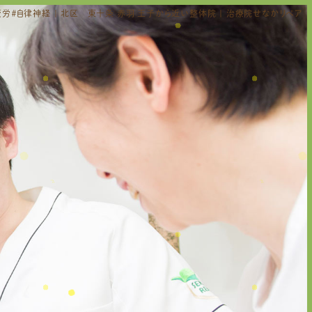
労＃自律神経 | 北区 東十条 赤羽 王子から近い整体院 | 治療院せなかリペア