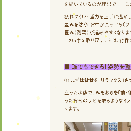
を描いているのが理想です。 この
疲れにくい:
重力を上手に逃がし
歪みを防ぐ:
背中が真っ平ら（フ
歪み（側弯）が進みやすくなりま
このS字を取り戻すことは、背
■
誰でもできる！姿勢を整
①
まずは背骨を「リラックス」さ
座った状態で、
みぞおちを「前・
った背骨のサビを取るようなイメ
ります。