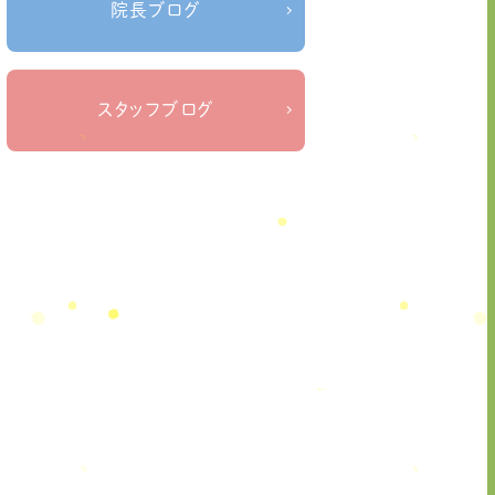
院長ブログ
ねこぜを整える＃季節の変わり目＃ケガの対処
＃治療院せなかリペア＃ねこぜを整
法
える＃寒暖差疲労＃自律神経
＃治療院
スタッフブログ
せなかリペア＃ねこぜを整える＃新型
コロナウイルス＃リモートワークを快
適に
＃治療院せなかリペア＃ねこぜを整
える＃足の歪み＃足のトラブル
＃治療院せな
かリペア＃低体温と免疫の関係性＃新型コロナウ
＃治療院せなかリ
イルスに負けない身体作り
ペア＃東十条＃王子神谷＃お休みのお知ら
せ
＃治療院，＃せなかリペア，＃新型コロナウイルス，
＃次亜塩素酸水，＃空間除菌，＃アクリル板，＃飛沫防
＃足先の冷え
止