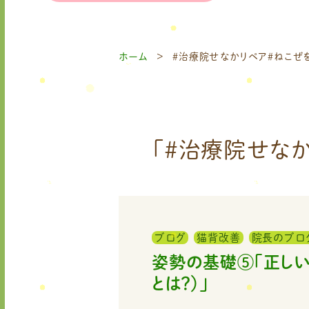
ホーム
＃治療院せなかリペア＃ねこぜ
「＃治療院せな
ブログ
猫背改善
院長のブロ
姿勢の基礎⑤「正し
とは？）」