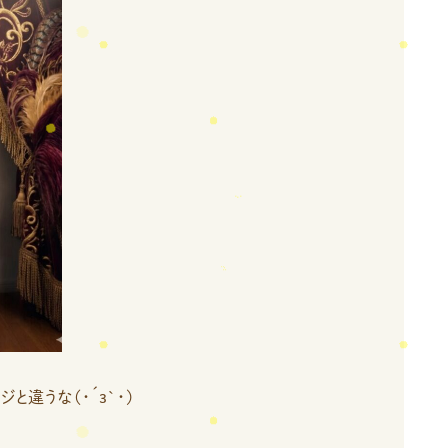
と違うな(・´з`・)