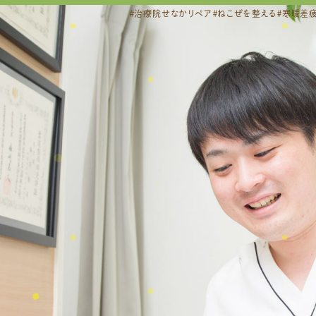
＃治療院せなかリペア＃ねこぜを整える＃寒暖差疲