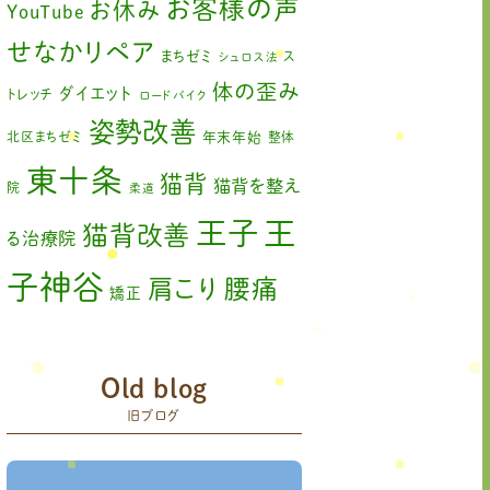
お客様の声
お休み
YouTube
せなかリペア
まちゼミ
ス
シュロス法
体の歪み
ダイエット
トレッチ
ロードバイク
姿勢改善
北区まちゼミ
年末年始
整体
東十条
猫背
猫背を整え
院
柔道
王
王子
猫背改善
る治療院
子神谷
肩こり
腰痛
矯正
膝の痛み
臨時休診
自律神経
赤羽
藤原森
Old blog
足の歪み改善
関節
旧ブログ
首コリ
痛
＃せなかリペア
頭痛
＃せなかリペア、＃
＃治療
ねこぜを整える、＃梅雨の体調不良・原因
院せなかリペア
＃治療院せなかリペア＃