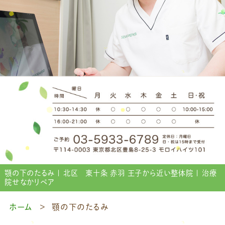
顎の下のたるみ | 北区 東十条 赤羽 王子から近い整体院 | 治療
院せなかリペア
ホーム
顎の下のたるみ