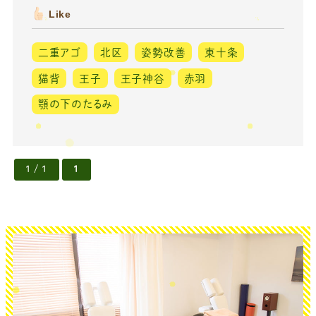
Like
二重アゴ
北区
姿勢改善
東十条
猫背
王子
王子神谷
赤羽
顎の下のたるみ
1 / 1
1