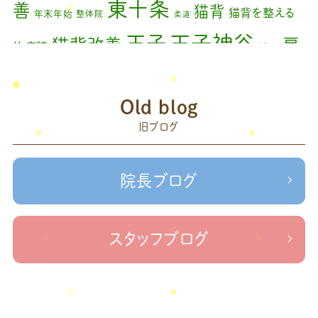
東十条
善
猫背
猫背を整える
年末年始
整体院
柔道
王子神谷
王子
猫背改善
肩
治療院
矯正
こり
腰痛
膝の痛み
臨時休診
自律神経
藤原
赤羽
Old blog
森
足の歪み改善
首コリ
関節痛
＃せなかリペア
頭痛
旧ブログ
＃治療院せな
＃せなかリペア、＃ねこぜを整える、＃梅雨の体調不良・原因
かリペア
＃治療院せなかリペア＃ねこぜを整える＃季節の変わり目＃
＃治療院せなかリペア＃ねこぜを整える＃寒暖
ケガの対処法
院長ブログ
差疲労＃自律神経
＃治療院せなかリペア＃ねこぜを整える
＃新型コロナウイルス＃リモートワークを快適に
＃治療院せ
なかリペア＃ねこぜを整える＃足の歪み＃足のトラブル
＃治療院せな
スタッフブログ
かリペア＃低体温と免疫の関係性＃新型コロナウイルスに負けない身体作り
＃治療院せなかリペア＃東十条＃王子神谷＃お休みのお知らせ
＃治
療院，＃せなかリペア，＃新型コロナウイルス，＃次亜塩素酸水，＃空間除菌，＃アクリ
＃足先の冷え
ル板，＃飛沫防止