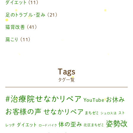
ダイエット
(11)
足のトラブル・歪み
(21)
猫背改善
(41)
肩こり
(11)
ブログ
(42)
藤原慧美のブログ
(49)
院長のブログ
(66)
Tags
藤原森のブログ
(22)
タグ一覧
#治療院せなかリペア
お休み
YouTube
お客様の声
せなかリペア
まちゼミ
スト
シュロス法
姿勢改
体の歪み
ダイエット
レッチ
北区まちゼミ
ロードバイク