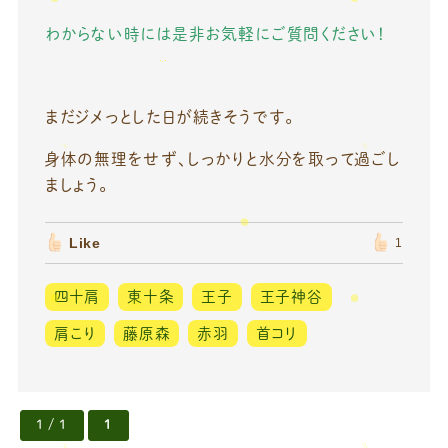
わからない時には是非お気軽にご質問ください！
まだジメっとした日が続きそうです。
身体の無理をせず、しっかりと水分を取って過ごし
ましょう。
Like
1
四十肩
東十条
王子
王子神谷
肩こり
藤原森
赤羽
首コリ
1 / 1
1