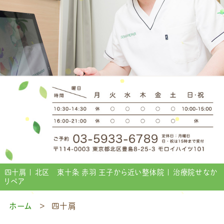
四十肩 | 北区 東十条 赤羽 王子から近い整体院 | 治療院せなか
リペア
ホーム
四十肩