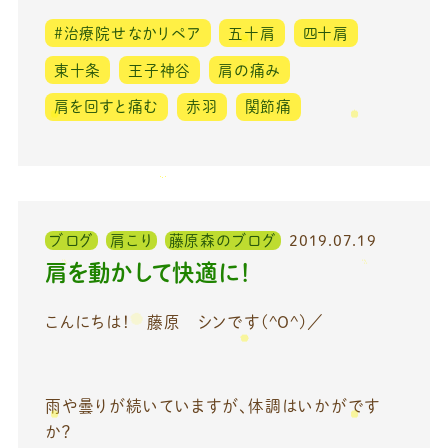
#治療院せなかリペア
五十肩
四十肩
東十条
王子神谷
肩の痛み
肩を回すと痛む
赤羽
関節痛
ブログ
肩こり
藤原森のブログ
2019.07.19
肩を動かして快適に！
こんにちは！ 藤原 シンです(^O^)／
雨や曇りが続いていますが、体調はいかがです
か？