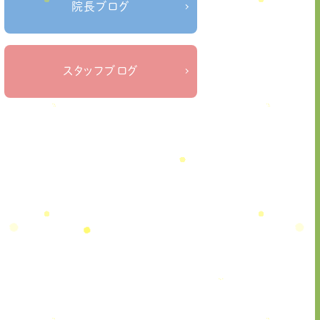
院長ブログ
ねこぜを整える＃季節の変わり目＃ケガの対処
＃治療院せなかリペア＃ねこぜを整
法
える＃寒暖差疲労＃自律神経
＃治療院
スタッフブログ
せなかリペア＃ねこぜを整える＃新型
コロナウイルス＃リモートワークを快
適に
＃治療院せなかリペア＃ねこぜを整
える＃足の歪み＃足のトラブル
＃治療院せな
かリペア＃低体温と免疫の関係性＃新型コロナウ
＃治療院せなかリ
イルスに負けない身体作り
ペア＃東十条＃王子神谷＃お休みのお知ら
せ
＃治療院，＃せなかリペア，＃新型コロナウイルス，
＃次亜塩素酸水，＃空間除菌，＃アクリル板，＃飛沫防
＃足先の冷え
止