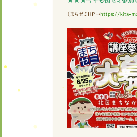
★★★今年も街ゼミ参加
（まちゼミHP→
https://kita-