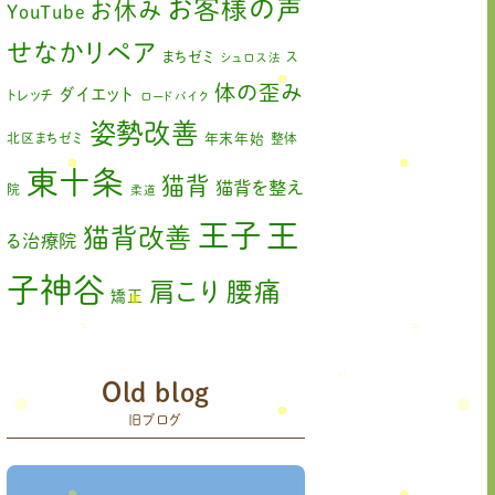
お客様の声
お休み
YouTube
せなかリペア
まちゼミ
ス
シュロス法
体の歪み
ダイエット
トレッチ
ロードバイク
姿勢改善
北区まちゼミ
年末年始
整体
東十条
猫背
猫背を整え
院
柔道
王
王子
猫背改善
る治療院
子神谷
肩こり
腰痛
矯正
膝の痛み
臨時休診
自律神経
赤羽
藤原森
Old blog
足の歪み改善
関節
旧ブログ
首コリ
痛
＃せなかリペア
頭痛
＃せなかリペア、＃
＃治療
ねこぜを整える、＃梅雨の体調不良・原因
院せなかリペア
＃治療院せなかリペア＃