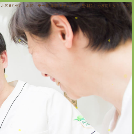
北区まちゼミ | 北区 東十条 赤羽 王子から近い整体院 | 治療院せなかリペア