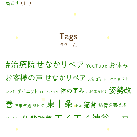
肩こり
(11)
ブログ
(42)
藤原慧美のブログ
(49)
院長のブログ
(66)
Tags
藤原森のブログ
(22)
タグ一覧
#治療院せなかリペア
お休み
YouTube
お客様の声
せなかリペア
まちゼミ
スト
シュロス法
姿勢改
体の歪み
ダイエット
レッチ
北区まちゼミ
ロードバイク
東十条
善
猫背
猫背を整える
年末年始
整体院
柔道
王子神谷
王子
猫背改善
肩
治療院
矯正
こり
腰痛
膝の痛み
臨時休診
自律神経
藤原