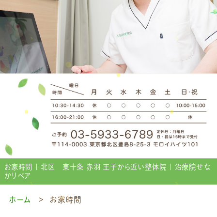
お家時間 | 北区 東十条 赤羽 王子から近い整体院 | 治療院せな
かリペア
ホーム
お家時間