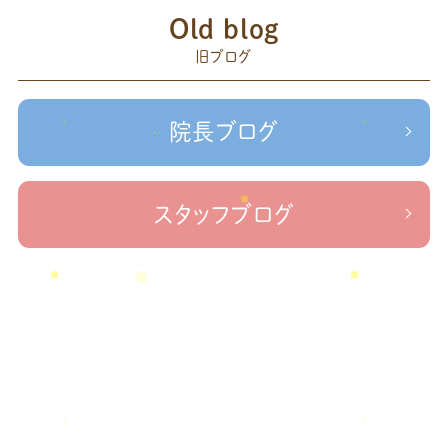
赤羽
Old blog
森
足の歪み改善
首コリ
関節痛
＃せなかリペア
頭痛
旧ブログ
＃治療院せな
＃せなかリペア、＃ねこぜを整える、＃梅雨の体調不良・原因
かリペア
＃治療院せなかリペア＃ねこぜを整える＃季節の変わり目＃
＃治療院せなかリペア＃ねこぜを整える＃寒暖
ケガの対処法
院長ブログ
差疲労＃自律神経
＃治療院せなかリペア＃ねこぜを整える
＃新型コロナウイルス＃リモートワークを快適に
＃治療院せ
なかリペア＃ねこぜを整える＃足の歪み＃足のトラブル
＃治療院せな
スタッフブログ
かリペア＃低体温と免疫の関係性＃新型コロナウイルスに負けない身体作り
＃治療院せなかリペア＃東十条＃王子神谷＃お休みのお知らせ
＃治
療院，＃せなかリペア，＃新型コロナウイルス，＃次亜塩素酸水，＃空間除菌，＃アクリ
＃足先の冷え
ル板，＃飛沫防止