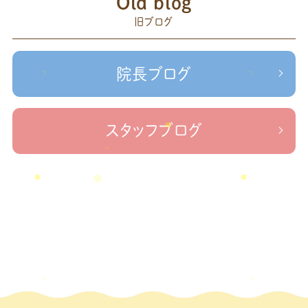
赤羽
Old blog
森
足の歪み改善
首コリ
関節痛
＃せなかリペア
頭痛
旧ブログ
＃治療院せな
＃せなかリペア、＃ねこぜを整える、＃梅雨の体調不良・原因
かリペア
＃治療院せなかリペア＃ねこぜを整える＃季節の変わり目＃
＃治療院せなかリペア＃ねこぜを整える＃寒暖
ケガの対処法
院長ブログ
差疲労＃自律神経
＃治療院せなかリペア＃ねこぜを整える
＃新型コロナウイルス＃リモートワークを快適に
＃治療院せ
なかリペア＃ねこぜを整える＃足の歪み＃足のトラブル
＃治療院せな
スタッフブログ
かリペア＃低体温と免疫の関係性＃新型コロナウイルスに負けない身体作り
＃治療院せなかリペア＃東十条＃王子神谷＃お休みのお知らせ
＃治
療院，＃せなかリペア，＃新型コロナウイルス，＃次亜塩素酸水，＃空間除菌，＃アクリ
＃足先の冷え
ル板，＃飛沫防止