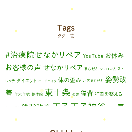
ブログ
(42)
藤原慧美のブログ
(49)
院長のブログ
(66)
Tags
藤原森のブログ
(22)
タグ一覧
#治療院せなかリペア
お休み
YouTube
お客様の声
せなかリペア
まちゼミ
スト
シュロス法
姿勢改
体の歪み
ダイエット
レッチ
北区まちゼミ
ロードバイク
東十条
善
猫背
猫背を整える
年末年始
整体院
柔道
王子神谷
王子
猫背改善
肩
治療院
矯正
こり
腰痛
膝の痛み
臨時休診
自律神経
藤原