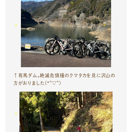
↑有馬ダム。絶滅危惧種のクマタカを見に沢山の
方がおりました(*”▽”)