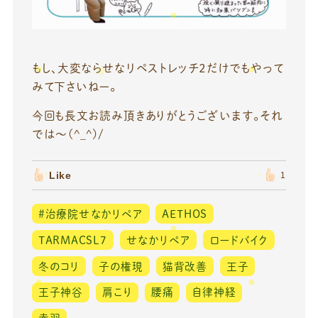
もし、大変ならせなリペストレッチ２だけでもやって
みて下さいねー。
今回も長文お読み頂きありがとうございます。それ
では～(^_^)/
Like
1
#治療院せなかリペア
AETHOS
TARMACSL7
せなかリペア
ロードバイク
冬のコリ
子の権現
猫背改善
王子
王子神谷
肩こり
腰痛
自律神経