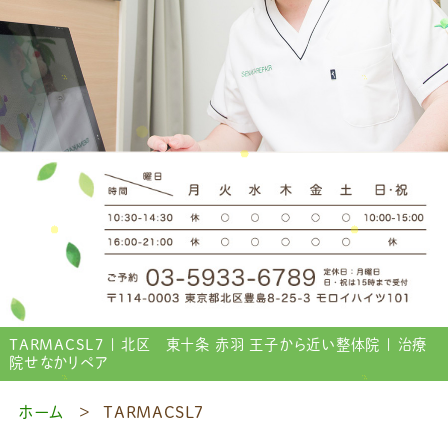
TARMACSL7 | 北区 東十条 赤羽 王子から近い整体院 | 治療
院せなかリペア
ホーム
TARMACSL7