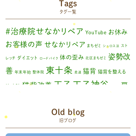
Tags
藤原森のブログ
(22)
タグ一覧
#治療院せなかリペア
お休み
YouTube
お客様の声
せなかリペア
まちゼミ
スト
シュロス法
姿勢改
体の歪み
ダイエット
レッチ
北区まちゼミ
ロードバイク
東十条
善
猫背
猫背を整える
年末年始
整体院
柔道
王子神谷
王子
猫背改善
肩
治療院
矯正
こり
腰痛
膝の痛み
臨時休診
自律神経
藤原
赤羽
Old blog
森
足の歪み改善
首コリ
関節痛
＃せなかリペア
頭痛
旧ブログ
＃治療院せな
＃せなかリペア、＃ねこぜを整える、＃梅雨の体調不良・原因
かリペア
＃治療院せなかリペア＃ねこぜを整える＃季節の変わり目＃