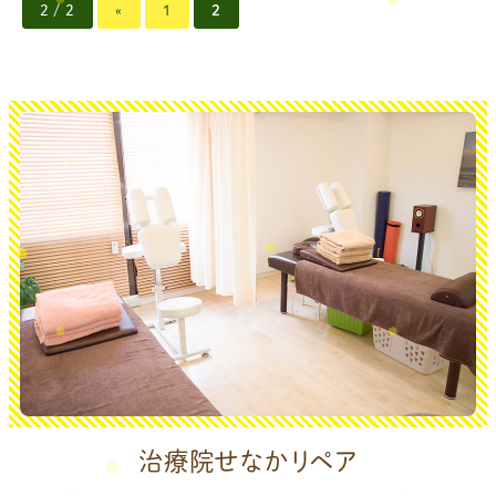
2 / 2
«
1
2
治療院せなかリペア