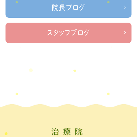
＃治療院せなかリペア＃ねこぜを整える＃寒暖
ケガの対処法
院長ブログ
差疲労＃自律神経
＃治療院せなかリペア＃ねこぜを整える
＃新型コロナウイルス＃リモートワークを快適に
＃治療院せ
なかリペア＃ねこぜを整える＃足の歪み＃足のトラブル
＃治療院せな
スタッフブログ
かリペア＃低体温と免疫の関係性＃新型コロナウイルスに負けない身体作り
＃治療院せなかリペア＃東十条＃王子神谷＃お休みのお知らせ
＃治
療院，＃せなかリペア，＃新型コロナウイルス，＃次亜塩素酸水，＃空間除菌，＃アクリ
＃足先の冷え
ル板，＃飛沫防止