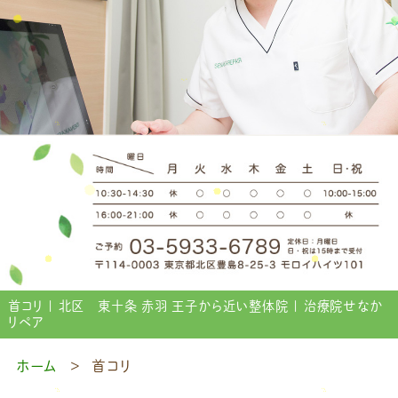
首コリ | 北区 東十条 赤羽 王子から近い整体院 | 治療院せなか
リペア
ホーム
首コリ