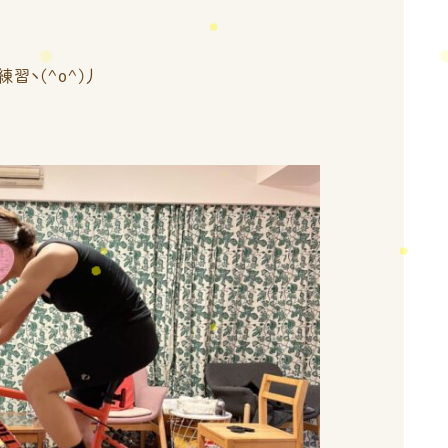
習ヽ(^o^)丿