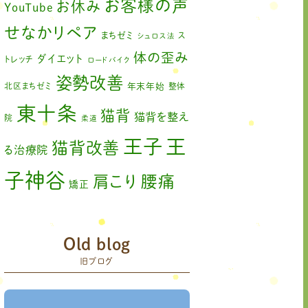
お客様の声
お休み
YouTube
せなかリペア
まちゼミ
ス
シュロス法
体の歪み
ダイエット
トレッチ
ロードバイク
姿勢改善
北区まちゼミ
年末年始
整体
東十条
猫背
猫背を整え
院
柔道
王
王子
猫背改善
る治療院
子神谷
肩こり
腰痛
矯正
膝の痛み
臨時休診
自律神経
赤羽
藤原森
Old blog
足の歪み改善
関節
旧ブログ
首コリ
痛
＃せなかリペア
頭痛
＃せなかリペア、＃
＃治療
ねこぜを整える、＃梅雨の体調不良・原因
院せなかリペア
＃治療院せなかリペア＃