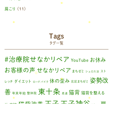
肩こり
(11)
ブログ
(42)
藤原慧美のブログ
(49)
院長のブログ
(66)
Tags
藤原森のブログ
(22)
タグ一覧
#治療院せなかリペア
お休み
YouTube
お客様の声
せなかリペア
まちゼミ
スト
シュロス法
姿勢改
体の歪み
ダイエット
レッチ
北区まちゼミ
ロードバイク
東十条
善
猫背
猫背を整える
年末年始
整体院
柔道
王子神谷
王子
猫背改善
肩
治療院
矯正