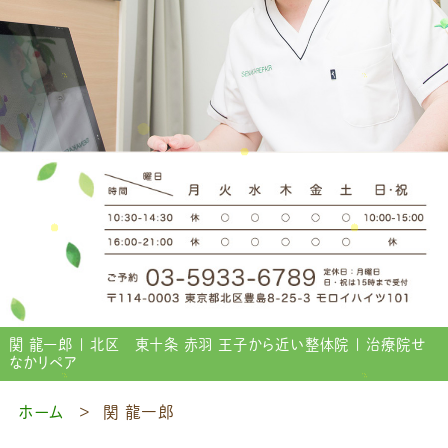
関 龍一郎 | 北区 東十条 赤羽 王子から近い整体院 | 治療院せ
なかリペア
ホーム
関 龍一郎