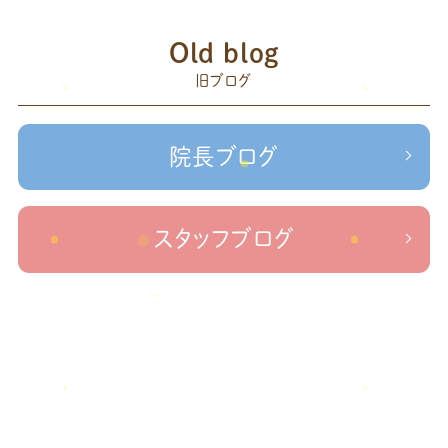
こり
腰痛
膝の痛み
臨時休診
自律神経
藤原
赤羽
Old blog
森
足の歪み改善
首コリ
関節痛
＃せなかリペア
頭痛
旧ブログ
＃治療院せな
＃せなかリペア、＃ねこぜを整える、＃梅雨の体調不良・原因
かリペア
＃治療院せなかリペア＃ねこぜを整える＃季節の変わり目＃
＃治療院せなかリペア＃ねこぜを整える＃寒暖
ケガの対処法
院長ブログ
差疲労＃自律神経
＃治療院せなかリペア＃ねこぜを整える
＃新型コロナウイルス＃リモートワークを快適に
＃治療院せ
なかリペア＃ねこぜを整える＃足の歪み＃足のトラブル
＃治療院せな
スタッフブログ
かリペア＃低体温と免疫の関係性＃新型コロナウイルスに負けない身体作り
＃治療院せなかリペア＃東十条＃王子神谷＃お休みのお知らせ
＃治
療院，＃せなかリペア，＃新型コロナウイルス，＃次亜塩素酸水，＃空間除菌，＃アクリ
＃足先の冷え
ル板，＃飛沫防止