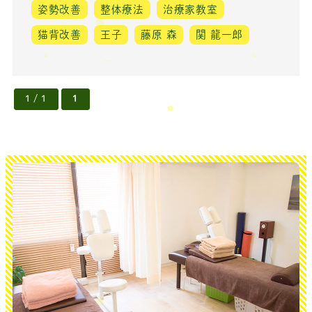
姿勢改善
整体療法
治療家教室
猫背改善
王子
藤原 森
関 龍一郎
1 / 1
1