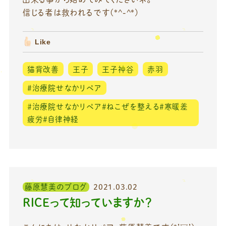
信じる者は救われるです(*^-^*)
Like
猫背改善
王子
王子神谷
赤羽
＃治療院せなかリペア
＃治療院せなかリペア＃ねこぜを整える＃寒暖差
疲労＃自律神経
藤原慧美のブログ
2021.03.02
RICEって知っていますか？