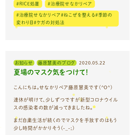
＃RICE処置
＃治療院せなかリペア
＃治療院せなかリペア＃ねこぜを整える＃季節の
変わり目＃ケガの対処法
お知らせ
藤原慧美のブログ
2020.05.22
夏場のマスク気をつけて！
こんにちは。せなかリペア藤原慧美です(^O^)
連休が明けて、少しずつですが新型コロナウイル
スの感染者の数が減ってきましたね。
まだ自粛生活が続くのでマスクを手放すのはもう
少し時間がかかりそう(-_-;)