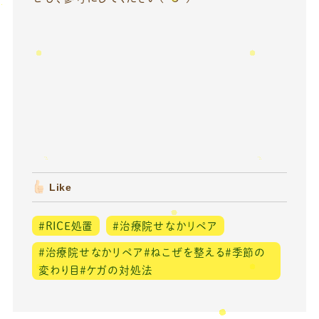
Like
＃RICE処置
＃治療院せなかリペア
＃治療院せなかリペア＃ねこぜを整える＃季節の
変わり目＃ケガの対処法