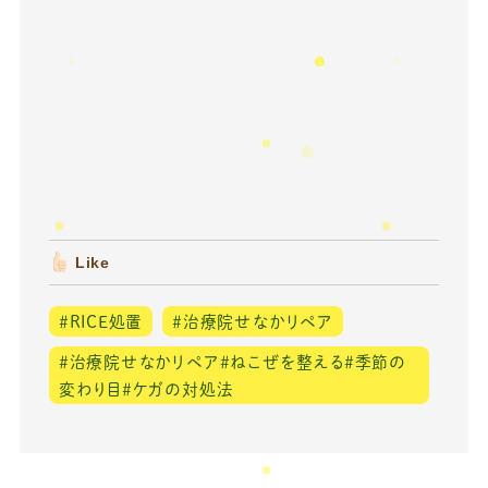
Like
＃RICE処置
＃治療院せなかリペア
＃治療院せなかリペア＃ねこぜを整える＃季節の
変わり目＃ケガの対処法