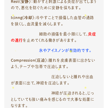
Rest(安静）
：動かすと刺激による炎症が出てしまう
ので、悪化を防ぐために安静を保ちます。
Icinng(冷却）
:冷やすことで損傷した血管の通路
を狭くし、血流量を減らします。
細胞の損傷を最小限にして、
炎症
の進行
を止めてくれる働きがあります。
氷やアイスノンが有効的です。
Compression(圧迫）
:腫れを皮膚表面に出さない
よう、テープや包帯で圧迫します。
圧迫しないと腫れや出血
が表面に出て、神経を圧迫します。
神経が圧迫されると、じっ
としていても強い痛みを感じるので大事な処置に
なります。