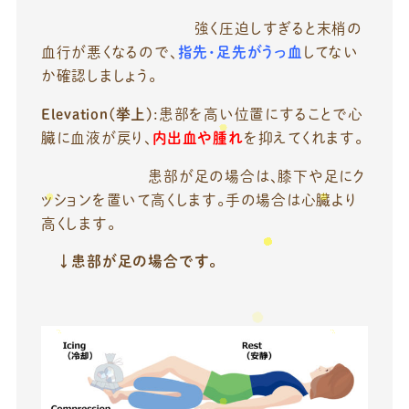
強く圧迫しすぎると末梢の
血行が悪くなるので、
指先・足先がうっ血
してない
か確認しましょう。
Elevation(挙上)
:患部を高い位置にすることで心
臓に血液が戻り、
内出血や腫れ
を抑えてくれます。
患部が足の場合は、膝下や足にク
ッションを置いて高くします。手の場合は心臓より
高くします。
↓患部が足の場合です。