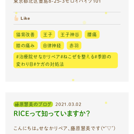
東京都北区豊島8-25-3モロイハイツ101
Like
猫背改善
王子
王子神谷
腰痛
膝の痛み
自律神経
赤羽
＃治療院せなかリペア＃ねこぜを整える＃季節の
変わり目＃ケガの対処法
藤原慧美のブログ
2021.03.02
RICEって知っていますか？
こんにちは。せなかリペア、藤原慧美です(*’▽’)