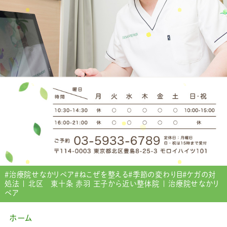
＃治療院せなかリペア＃ねこぜを整える＃季節の変わり目＃ケガの対
処法 | 北区 東十条 赤羽 王子から近い整体院 | 治療院せなかリ
ペア
ホーム