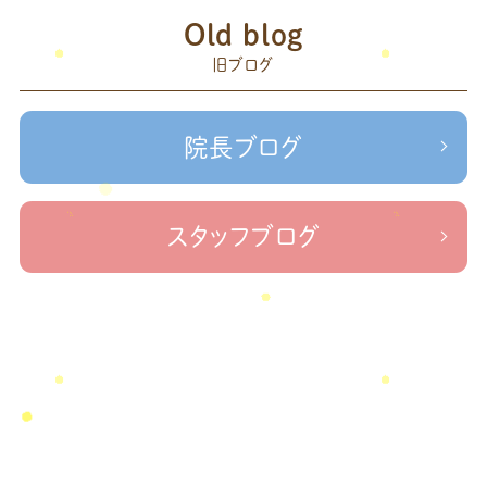
赤羽
Old blog
森
足の歪み改善
首コリ
関節痛
＃せなかリペア
頭痛
旧ブログ
＃治療院せな
＃せなかリペア、＃ねこぜを整える、＃梅雨の体調不良・原因
かリペア
＃治療院せなかリペア＃ねこぜを整える＃季節の変わり目＃
＃治療院せなかリペア＃ねこぜを整える＃寒暖
ケガの対処法
院長ブログ
差疲労＃自律神経
＃治療院せなかリペア＃ねこぜを整える
＃新型コロナウイルス＃リモートワークを快適に
＃治療院せ
なかリペア＃ねこぜを整える＃足の歪み＃足のトラブル
＃治療院せな
スタッフブログ
かリペア＃低体温と免疫の関係性＃新型コロナウイルスに負けない身体作り
＃治療院せなかリペア＃東十条＃王子神谷＃お休みのお知らせ
＃治
療院，＃せなかリペア，＃新型コロナウイルス，＃次亜塩素酸水，＃空間除菌，＃アクリ
＃足先の冷え
ル板，＃飛沫防止