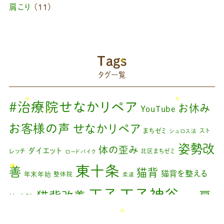
肩こり
(11)
ブログ
(42)
藤原慧美のブログ
(49)
院長のブログ
(66)
Tags
藤原森のブログ
(22)
タグ一覧
#治療院せなかリペア
お休み
YouTube
お客様の声
せなかリペア
まちゼミ
スト
シュロス法
姿勢改
体の歪み
ダイエット
レッチ
北区まちゼミ
ロードバイク
東十条
善
猫背
猫背を整える
年末年始
整体院
柔道
王子神谷
王子
猫背改善
肩
治療院
矯正
こり
腰痛
膝の痛み
臨時休診
自律神経
藤原