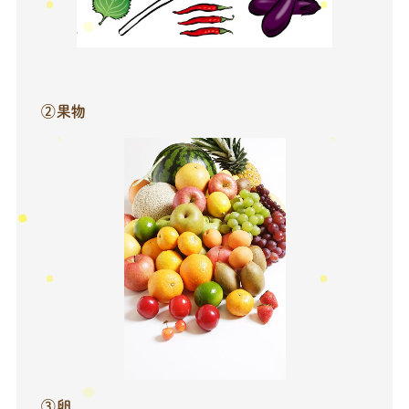
②果物
③卵