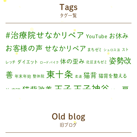
院長のブログ
(66)
Tags
藤原森のブログ
(22)
タグ一覧
#治療院せなかリペア
お休み
YouTube
お客様の声
せなかリペア
まちゼミ
スト
シュロス法
姿勢改
体の歪み
ダイエット
レッチ
北区まちゼミ
ロードバイク
東十条
善
猫背
猫背を整える
年末年始
整体院
柔道
王子神谷
王子
猫背改善
肩
治療院
矯正
こり
腰痛
膝の痛み
臨時休診
自律神経
藤原
赤羽
Old blog
森
足の歪み改善
首コリ
関節痛
＃せなかリペア
頭痛
旧ブログ
＃治療院せな
＃せなかリペア、＃ねこぜを整える、＃梅雨の体調不良・原因
かリペア
＃治療院せなかリペア＃ねこぜを整える＃季節の変わり目＃