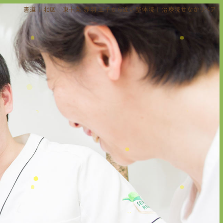
書道 | 北区 東十条 赤羽 王子から近い整体院 | 治療院せなかリペア