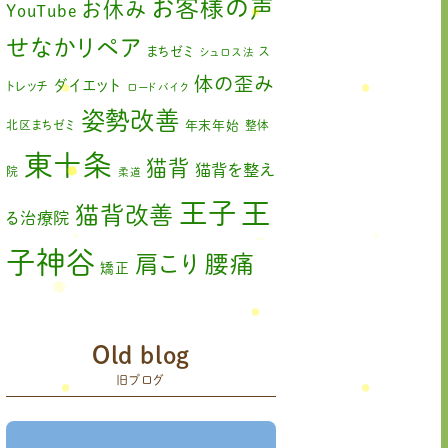
お客様の声
お休み
YouTube
せなかリペア
まちゼミ
ス
シュロス法
体の歪み
ダイエット
トレッチ
ロードバイク
姿勢改善
北区まちゼミ
年末年始
整体
東十条
猫背
猫背を整え
院
柔道
王
王子
猫背改善
る治療院
子神谷
肩こり
腰痛
矯正
膝の痛み
臨時休診
自律神経
赤羽
藤原森
Old blog
足の歪み改善
関節
旧ブログ
首コリ
痛
＃せなかリペア
頭痛
＃せなかリペア、＃
＃治療
ねこぜを整える、＃梅雨の体調不良・原因
院せなかリペア
＃治療院せなかリペア＃