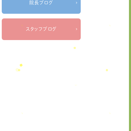
院長ブログ
ねこぜを整える＃季節の変わり目＃ケガの対処
＃治療院せなかリペア＃ねこぜを整
法
える＃寒暖差疲労＃自律神経
＃治療院
スタッフブログ
せなかリペア＃ねこぜを整える＃新型
コロナウイルス＃リモートワークを快
適に
＃治療院せなかリペア＃ねこぜを整
える＃足の歪み＃足のトラブル
＃治療院せな
かリペア＃低体温と免疫の関係性＃新型コロナウ
＃治療院せなかリ
イルスに負けない身体作り
ペア＃東十条＃王子神谷＃お休みのお知ら
せ
＃治療院，＃せなかリペア，＃新型コロナウイルス，
＃次亜塩素酸水，＃空間除菌，＃アクリル板，＃飛沫防
＃足先の冷え
止