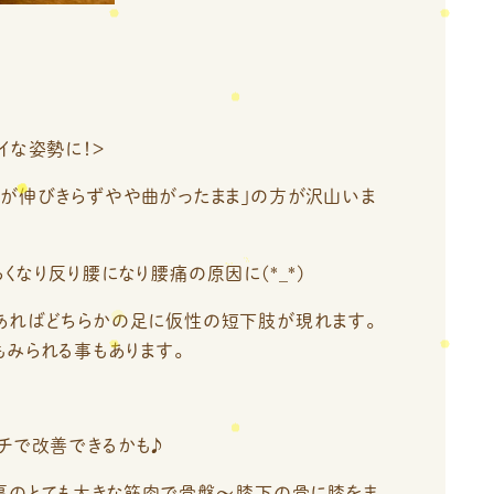
。
イな姿勢に！＞
膝が伸びきらずやや曲がったまま」の方が沢山いま
くなり反り腰になり腰痛の原因に(*_*)
あればどちらかの足に仮性の短下肢が現れます。
みられる事もあります。
チで改善できるかも♪
の裏のとても大きな筋肉で骨盤～膝下の骨に膝をま